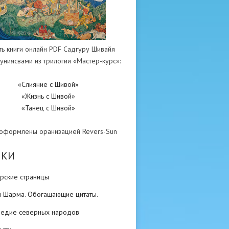
ть книги онлайн PDF Садгуру Шивайя
униясвами из трилогии «Мастер-курс»:
«Слияние с Шивой»
«Жизнь с Шивой»
«Танец с Шивой»
 оформлены оранизацией Revers-Sun
ИКИ
рские страницы
н Шарма. Обогащающие цитаты.
ледие северных народов