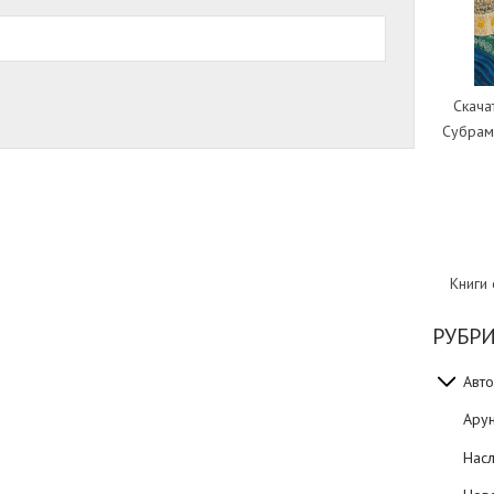
Скача
Субрам
Книги
РУБР
Авто
Ару
Нас