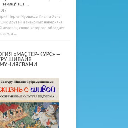
земли.(Чаша …
2017
арий Пир-о-Муршида Инаята Хана:
аших друзей и знакомых наверняка
ой человек, слово которого обладает
весом, и …
ГИЯ «МАСТЕР-КУРС» —
УРУ ШИВАЙЯ
АМУНИЯСВАМИ