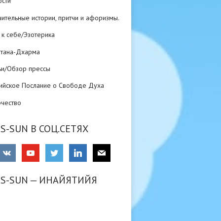
ости
ительные истории, притчи и афоризмы.
 к себе/Эзотерика
атана-Дхарма
ьи/Обзор прессы
ийское Послание о Свободе Духа
рчество
S-SUN В СОЦ.СЕТЯХ
RS-SUN — ИНАЙЯТИЙЯ