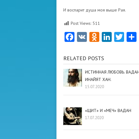
И воспарит душа моя выше Рая.
Post Views:
511
Facebook
VK
Odnoklas
Linke
Twi
RELATED POSTS
ИСТИННАЯ ЛЮБОВЬ. ВАДАН
ИНАЙЯТ ХАН.
15.07.2020
«ЩИТ» И «МЕЧ» ВАДАН
17.07.2020