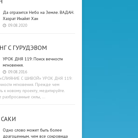
Н
Да отразится Небо на Земле. ВАДАН.
Хазрат Инайят Хан
09.08.2020
НГ C ГУРУДЭВОМ
УРОК ДНЯ 119: Поиск вечности
мгновения.
09.08.2016
и «СЛИЯНИЕ С ШИВОЙ» УРОК ДНЯ 119:
чности мгновения. Прежде чем
ть к новому проекту, медитируйте.
е разбросанные силы, …
 САКИ
Одно слово может быть более
драгоценным, чем все сокровища