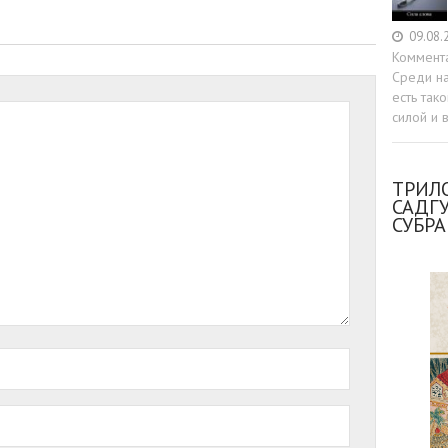
09.08.
Коммент
Среди н
есть так
силой и 
ТРИЛО
САДГ
СУБР