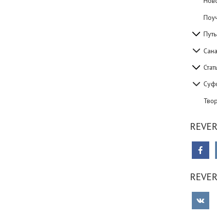
Нов
Поуч
Путь
Сан
Стат
Суф
Тво
REVER
REVE