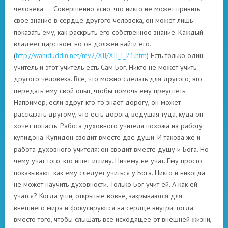
человека. … Совершенно ясно, что никто не может привить
свое знание в сердце другого человека, он может лишь
показать ему, как раскрыть его собственное знание. Каждый
владеет царством, но он должен найти его.
(
http://wahiduddin.net/mv2/XII/XII_I_21.htm
) Есть только один
учитель и этот учитель есть Сам Бог. Никто не может учить
другого человека. Все, что можно сделать для другого, это
передать ему свой опыт, чтобы помочь ему преуспеть.
Например, если вдруг кто-то знает дорогу, он может
рассказать другому, что есть дорога, ведущая туда, куда он
хочет попасть. Работа духовного учителя похожа на работу
купидона. Купидон сводит вместе две души. И такова же и
работа духовного учителя: он сводит вместе душу и Бога. Но
чему учат того, кто ищет истину. Ничему не учат. Ему просто
показывают, как ему следует учиться у Бога. Никто и никогда
не может научить духовности. Только Бог учит ей. А как ей
учатся? Когда уши, открытые вовне, закрываются для
внешнего мира и фокусируются на сердце внутри, тогда
вместо того, чтобы слышать все исходящее от внешней жизни,