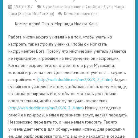
19.09.2017
Суфийское Послание о Свободе Духа
,
Чаша
Саки (Хазрат Инайят Хан)
Комментариев нет
Комментарий Пир-о-Муршида Инаята Хана:
Работа мистического учителя не в том, чтобы учить, но
настроить, так настроить ученика, чтобы он мог стать
инструментом Бога. Потому что мистический учитель является
не музыкантом, играющем на инструменте, он настройщик.
Когда он настроил его, он отдает его в руки Музыканта,
который играет на нем. Долг мистического учителя — служить
настройщиком. (
http://wahiduddin.net/mv2/X/X_2_2.htm
) Задача
суфийского учителя не в том, чтобы навязывать веру мюриду,
но так натренировать его, чтобы он мог стать достаточно
просветленным, чтобы самому получать откровения.
(
http://wahiduddin.net/mv2/X/X_2_4.htm
) Истину, вследствие
самой ее природы, нельзя произнести вслух, нельзя передать.
Невозможно передать то, о чем нельзя говорить. Так что
учитель дает метод для обнаружения истины, для раскрытия
ее, для разблокировки того, что видимо находится в сердце