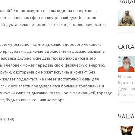
ВАДА
аной? Это потому, что она выводит на поверхность
ечет из внешних сфер во внутренний дух. То, что он
 дух, далеко не так велико, как то, что оно приносит из
оэтому естественно, что дыхание здорового человека
САТСА
о присутствии; дыхание вдохновителя должно оживлять
еловека должно освещать тех, кто находится в его
тый человек может передать свою физическую энергию,
угим, с которыми он может вступить в контакт. Без
Из книг
кто желает поделиться, не имеет достаточной силы для
Будьте c
если к его власти предъявляются большие требования и
духовног
му суфии считают дыхание, связанное с медитацией, гораздо
ближе …
е, будь то пища, сон или комфорт.
1
ЧАША
2501349