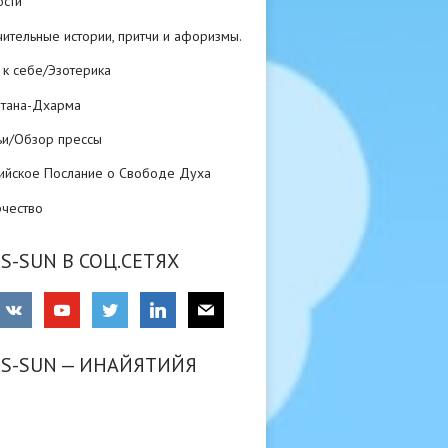
ости
ительные истории, притчи и афоризмы.
 к себе/Эзотерика
атана-Дхарма
ьи/Обзор прессы
ийское Послание о Свободе Духа
рчество
S-SUN В СОЦ.СЕТЯХ
RS-SUN — ИНАЙЯТИЙЯ