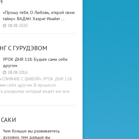
Н
«Прошу тебя, О Любовь, открой свою
тайну». ВАДАН. Хазрат Инайят …
08.08.2020
НГ C ГУРУДЭВОМ
УРОК ДНЯ 118: Будьте cами cебе
другом.
08.08.2016
и «СЛИЯНИЕ С ШИВОЙ» УРОК ДНЯ 118:
ами cебе другом. В процессе
о раскрытия, который ведет вас все
 САКИ
Чем больше вы развиваетесь
духовно, тем дальше вы