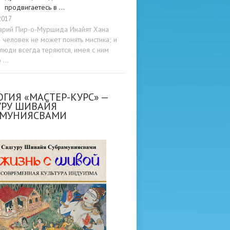
продвигаетесь в …
2017
арий Пир-о-Муршида Инайят Хана
человек не может понять мистика; и
люди всегда теряются, имея с ним
о …
ГИЯ «МАСТЕР-КУРС» —
УРУ ШИВАЙЯ
АМУНИЯСВАМИ