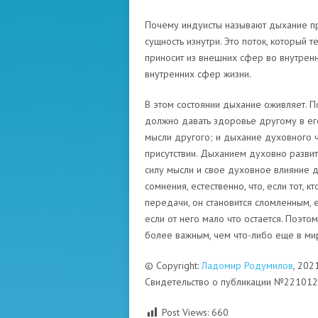
Почему индуисты называют дыхание пр
сущность изнутри. Это поток, который т
приносит из внешних сфер во внутренний
внутренних сфер жизни.
В этом состоянии дыхание оживляет. П
должно давать здоровье другому в ег
мысли другого; и дыхание духовного ч
присутствии. Дыханием духовно разви
силу мысли и свое духовное влияние др
сомнения, естественно, что, если тот, 
передачи, он становится сломленным, 
если от него мало что остается. Поэто
более важным, чем что-либо еще в мир
© Copyright:
Ладомир Родумилов
, 202
Свидетельство о публикации №22101
Post Views:
660