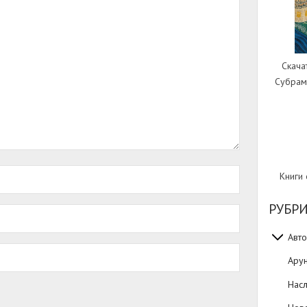
Скача
Субрам
Книги
РУБР
Авто
Ару
Нас