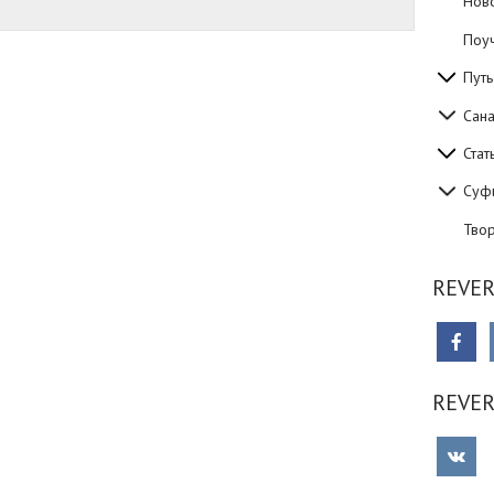
Нов
Поуч
Путь
Сан
Стат
Суф
Тво
REVER
REVE