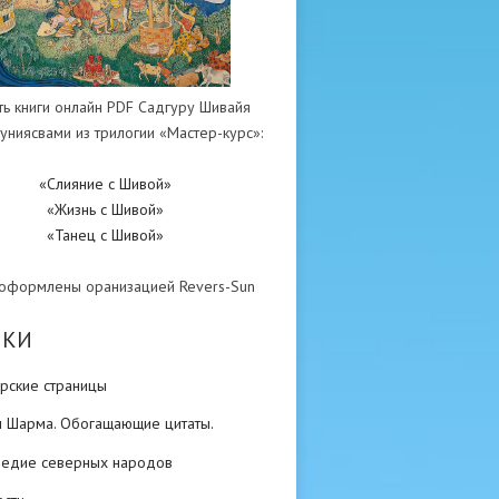
ть книги онлайн PDF Садгуру Шивайя
униясвами из трилогии «Мастер-курс»:
«Слияние с Шивой»
«Жизнь с Шивой»
«Танец с Шивой»
 оформлены оранизацией Revers-Sun
ИКИ
рские страницы
н Шарма. Обогащающие цитаты.
ледие северных народов