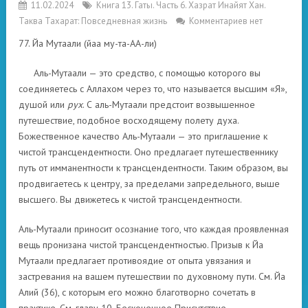
11.02.2024
Книга 13. Гаты. Часть 6. Хазрат Инайят Хан.
Таква Тахарат: Повседневная жизнь
Комментариев нет
77. Йа Мутаали (йаа му-та-АА-ли)
Аль-Мутаали — это средство, с помощью которого вы
соединяетесь с Аллахом через то, что называется высшим «Я»,
душой или
рух
. С аль-Мутаали предстоит возвышенное
путешествие, подобное восходящему полету духа.
Божественное качество Аль-Мутаали — это приглашение к
чистой трансцендентности. Оно предлагает путешественнику
путь от имманентности к трансцендентности. Таким образом, вы
продвигаетесь к центру, за пределами запредельного, выше
высшего. Вы движетесь к чистой трансцендентности.
Аль-Мутаали приносит осознание того, что каждая проявленная
вещь пронизана чистой трансцендентностью. Призыв к Йа
Мутаали предлагает противоядие от опыта увязания и
застревания на вашем путешествии по духовному пути. См. Йа
Алий (36), с которым его можно благотворно сочетать в