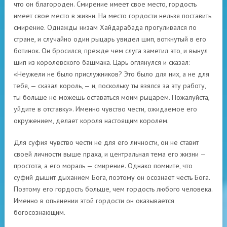
что он благороден. Смирение имеет свое место, гордость
имеет свое место в жизни. На место гордости нельзя поставить
смирение. Однажды низам Хайдарабада прогуливался по
стране, и случайно один рыцарь увидел шип, воткнутый в его
ботинок. Он бросился, прежде чем слуга заметил это, и вынул
шип из королевского башмака. Царь оглянулся и сказал:
«Неужели не было прислужников? Это было для них, а не для
тебя, — сказал король, — и, поскольку ты взялся за эту работу,
ты больше не можешь оставаться моим рыцарем. Пожалуйста,
уйдите в отставку». Именно чувство чести, ожидаемое его
окружением, делает короля настоящим королем.
Для суфия чувство чести не для его личности, он не ставит
своей личности выше праха, и центральная тема его жизни —
простота, а его мораль — смирение. Однако помните, что
суфий дышит дыханием Бога, поэтому он осознает честь Бога.
Поэтому его гордость больше, чем гордость любого человека.
Именно в опьянении этой гордости он оказывается
богосознающим.