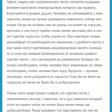
Гайрат, защита или заступничество чести, считается мудрыми
великим качеством, благородством, которое, как правило,
встречается в редких душах. Человек, не считающийся с этим
смыслом, ничем не лучше домашнего животного, собаки или
кошки. Когда их хозяину они не нужны, он может их отругать,
прогнать, и они могут прийти снова, виляя хвостами, ибо в них
нет чувства гордости, чтобы задеть их. Они чувствуют только
дискомфорт от необходимости переехать с удобного места, и
они также могут чувствовать неудовольствие своего хозяина,
но в этом нет никакой болезненности. В человеке развито
чувство чести; с его эволюцией он развивается больше. Не
только необходимо, чтобы человек был смиренным, но также
необходимо, чтобы человек был горд. Гордость — признак
эволюции, честь рождается из гордости. Если бы не было ни
гордости, ни чести, не было бы и добродетели.
Очень часто люди путают гхайрат, это чувство чести, с
самомнением, иногда с завистью; но и дух ревности, который
стоит на защите чести, не может быть ничем иным, как
добродетелью. Люди называют это тщеславием, но они не