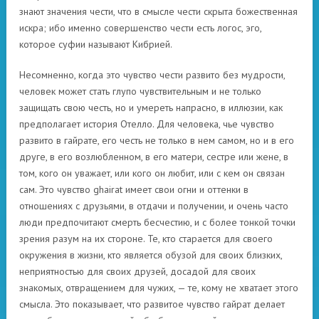
знают значения чести, что в смысле чести скрыта божественная
искра; ибо именно совершенство чести есть логос, эго,
которое суфии называют Кибрией.
Несомненно, когда это чувство чести развито без мудрости,
человек может стать глупо чувствительным и не только
защищать свою честь, но и умереть напрасно, в иллюзии, как
предполагает история Отелло. Для человека, чье чувство
развито в гайрате, его честь не только в нем самом, но и в его
друге, в его возлюбленном, в его матери, сестре или жене, в
том, кого он уважает, или кого он любит, или с кем он связан
сам. Это чувство ghairat имеет свои огни и оттенки в
отношениях с друзьями, в отдачи и получении, и очень часто
люди предпочитают смерть бесчестию, и с более тонкой точки
зрения разум на их стороне. Те, кто старается для своего
окружения в жизни, кто является обузой для своих близких,
неприятностью для своих друзей, досадой для своих
знакомых, отвращением для чужих, — те, кому не хватает этого
смысла. Это показывает, что развитое чувство гайрат делает