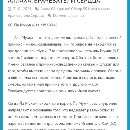
АЛЛАХА. ВРАЧЕВАТЕЛИ СЕРДЦА
31.01.2024
Глава 05. Краткий Обзор 99 Имен Аллаха.
Врачеватели Сердца
Комментариев нет
60. Йа Мухьи (йаа МУХ-йии)
Аль-Мухьи – тот, кто дает жизнь, являющийся единственной
причиной жизни, оживляющий. Ничто живое не находится за
пределами аль-Мухьи. Это противоположность аль-Мумит (61),
который является дарителем смерти. Оба этих божественных
Имени связаны с причинно-следственной связью и служат для
того, чтобы вывести нас за пределы вторичных причин. Сперма
и яйцеклетка вызывают жизнь; болезнь и старость вызывают
смерть, но конечная причина того и другого — Бог.
Рекомендуется повторение этих двух Имен вместе.
Когда Йа Мухьи находится в паре с Йа Мумит, вас внутренне
направляют к осознанию того, кто наделяет реальностью то,
что мы называем жизнью и смертью. Призывая эти качества в
паре, вас подводят к трансцендентному Имени аль-Хай (62),