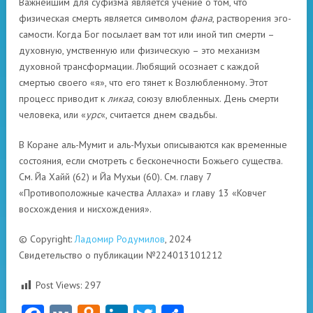
Важнейшим для суфизма является учение о том, что
физическая смерть является символом
фана
, растворения эго-
самости. Когда Бог посылает вам тот или иной тип смерти –
духовную, умственную или физическую – это механизм
духовной трансформации. Любящий осознает с каждой
смертью своего «я», что его тянет к Возлюбленному. Этот
процесс приводит к
ликаа
, союзу влюбленных. День смерти
человека, или «
урс
«, считается днем ​​свадьбы.
В Коране аль-Мумит и аль-Мухьи описываются как временные
состояния, если смотреть с бесконечности Божьего существа.
См. Йа Хайй (62) и Йа Мухьи (60). См. главу 7
«Противоположные качества Аллаха» и главу 13 «Ковчег
восхождения и нисхождения».
© Copyright:
Ладомир Родумилов
, 2024
Свидетельство о публикации №224013101212
Post Views:
297