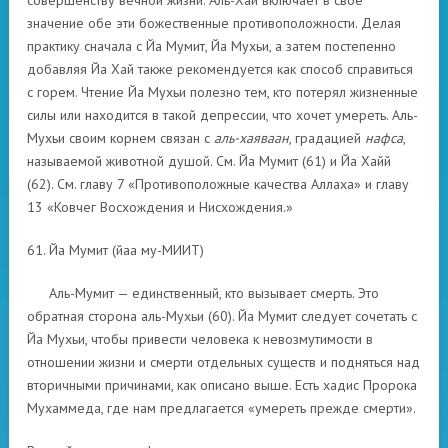
совершенству вечной жизни. Аль-Хай включает в свое
значение обе эти божественные противоположности. Делая
практику сначала с Йа Мумит, Йа Мухьи, а затем постепенно
добавляя Йа Хай также рекомендуется как способ справиться
с горем. Чтение Йа Мухьи полезно тем, кто потерял жизненные
силы или находится в такой депрессии, что хочет умереть. Аль-
Мухьи своим корнем связан с
аль-хаяваан
, градацией
нафса
,
называемой животной душой. См. Йа Мумит (61) и Йа Хайй
(62). См. главу 7 «Противоположные качества Аллаха» и главу
13 «Ковчег Восхождения и Нисхождения.»
61. Йа Мумит (йаа му-МИИТ)
Аль-Мумит — единственный, кто вызывает смерть. Это
обратная сторона аль-Мухьи (60). Йа Мумит следует сочетать с
Йа Мухьи, чтобы привести человека к невозмутимости в
отношении жизни и смерти отдельных существ и подняться над
вторичными причинами, как описано выше. Есть хадис Пророка
Мухаммеда, где нам предлагается «умереть прежде смерти».