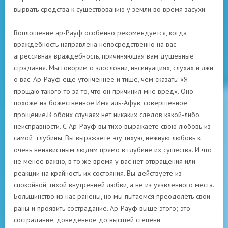
вырвать средства к существованию у земли во время засухи.
Воплощение ар-Рауф особенно рекомендуется, когда
враждебность направлена ​​непосредственно на вас –
агрессивная враждебность, причиняющая вам душевные
страдания. Мы говорим о злословии, инсинуациях, слухах и лжи
о вас. Ар-Рауф еще утонченнее и тише, чем сказать: «Я
прощаю такого-то за то, что он причинил мне вред». Оно
похоже на божественное Имя аль-Афув, совершенное
прощение.
В обоих случаях нет никаких следов какой-либо
неисправности. С Ар-Рауф вы тихо выражаете свою любовь из
самой глубины. Вы выражаете эту тихую, нежную любовь к
очень ненавистным людям прямо в глубине их существа. И что
не менее важно, в то же время у вас нет отвращения или
реакции на крайность их состояния. Вы действуете из
спокойной, тихой внутренней любви, а не из уязвленного места.
Большинство из нас ранены, но мы пытаемся преодолеть свои
раны и проявить сострадание. Ар-Рауф выше этого; это
сострадание, доведенное до высшей степени.