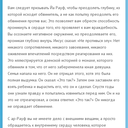
Вам следует призывать Йа Рауф, чтобы преодолеть глубину, из
которой исходит обвинитель, а не как попытку преодолеть его
обвинения против вас. Это позволяет вам обрести способность
проникнуть в сердце того, кто проявляет к вам враждебность.
Вы осознаете негативное окружение, но преодолеваете его,
проникая глубоко внутрь. Иисус сказал: «Не противься злу». Нет
никакого сопротивления, никакого завоевания, никакого
оживления впечатлений посредством реагирования на них.
Это иллюстрируется дзенской историей о монахе, которого
обвинили в том, что от него забеременела юная девушка.
Семья напала на него. Он не отрицал этого, хотя это была
полная выдумка. Он сказал: «Это так?» Затем они заставили его
взять ребенка и вырастить его, что он и сделал. Спустя годы
они узнали правду и попытались извиниться перед ним. Он и на
это не отреагировал, а снова ответил: «Это так?» Он никогда
не оправдает обвинение.
С ар-Рауф вы не имеете дело с внешними вещами, а просто
обращаетесь к внутреннему сердцу человека, которое