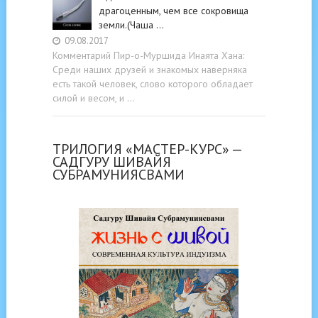
драгоценным, чем все сокровища
земли.(Чаша …
09.08.2017
Комментарий Пир-о-Муршида Инаята Хана:
Среди наших друзей и знакомых наверняка
есть такой человек, слово которого обладает
силой и весом, и …
ТРИЛОГИЯ «МАСТЕР-КУРС» —
САДГУРУ ШИВАЙЯ
СУБРАМУНИЯСВАМИ