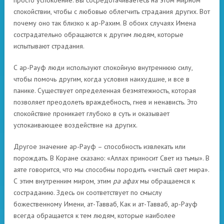
просто успокоение. Вы сосредотачиваетесь на этом мирном
спокойствии, чтобы с любовью облегчить страдания других. Вот
почему оно так близко к ар-Рахим. В обоих случаях Имена
сострадательно обращаются к другим людям, которые
испытывают страдания.
С ар-Рауф люди используют спокойную внутреннюю силу,
чтобы помочь другим, когда условия наихудшие, и все в
панике. Существует определенная безмятежность, которая
позволяет преодолеть враждебность, гнев и ненависть. Это
спокойствие проникает глубоко в суть и оказывает
успокаивающее воздействие на других.
Другое значение ар-Рауф – способность извлекать или
порождать. В Коране сказано: «Аллах приносит Свет из тьмы». В
аяте говорится, что мы способны породить «чистый свет мира».
С этим внутренним миром, этим
ра афах
мы обращаемся к
состраданию. Здесь он соответствует по смыслу
божественному Имени, ат-Тавваб, Как и ат-Тавваб, ар-Рауф
всегда обращается к тем людям, которые наиболее