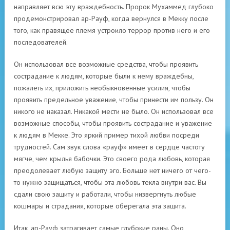
направляет всю эту враждебность. Пророк Мухаммед глубоко
продемонстрировал ар-Рауф, когда вернулся в Мекку после
того, как правящее племя устроило террор против него и его
последователей.
Он использовал все возможные средства, чтобы проявить
сострадание к людям, которые были к нему враждебны,
пожалеть их, приложить необыкновенные усилия, чтобы
проявить предельное уважение, чтобы принести им пользу. Он
никого не наказал. Никакой мести не было. Он использовал все
возможные способы, чтобы проявить сострадание и уважение
к людям в Мекке. Это яркий пример тихой любви посреди
трудностей. Сам звук слова «рауф» имеет в сердце частоту
мягче, чем крылья бабочки. Это своего рода любовь, которая
преодолевает любую защиту эго. Больше нет ничего от чего-
то нужно защищаться, чтобы эта любовь текла внутри вас. Вы
сдали свою защиту и работали, чтобы низвергнуть любые
кошмары и страдания, которые оберегала эта защита.
Итак, ар-Рауф затрагивает самые глубокие раны. Оно