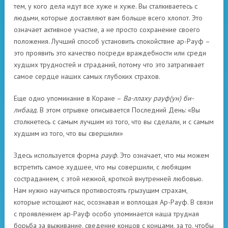
тем, у кого дела идут все хуже и хуже. Вы сталкиваетесь с
людьми, которые доставляют вам больше всего хлопот. Это
означает активное участие, а не просто сохранение своего
положения. Лучший способ установить спокойствие ар-Рауф –
это проявить это качество посреди враждебности или среди
худших трудностей и страданий, потому что это затрагивает
самое сердце наших самых глубоких страхов.
Еще одно упоминание в Коране –
Ва-ллаху рауф(ун) би-
либаад
. В этом отрывке описывается Последний День: «Вы
столкнетесь с самым лучшим из того, что вы сделали, и с самым
худшим из того, что вы свершили»
Здесь используется форма
рауф
. Это означает, что мы можем
встретить самое худшее, что мы совершили, с любящим
состраданием, с этой нежной, кроткой внутренней любовью.
Нам нужно научиться противостоять грызущим страхам,
которые истощают нас, осознавая и воплощая Ар-Рауф. В связи
с проявлением ар-Рауф особо упоминается наша трудная
борьба за выживание, сведение концов с концами, за то, чтобы