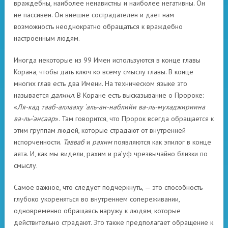
враждебны, наиболее ненавистны и наиболее негативны. Он
не пассивен. Он внешне сострадателен и дает нам
возможность неоднократно обращаться к враждебно
настроенным людям.
Иногда некоторые из 99 Имен используются в конце главы
Корана, чтобы дать ключ ко всему смыслу главы. В конце
многих глав есть два Имени. На техническом языке это
называется
далиил
. В Коране есть высказывание о Пророке:
«
Ля-кад тааб-аллааху ‘аль-ан-наблийи ва-ль-мухаджириина
ва-ль-‘ансаар
». Там говорится, что Пророк всегда обращается к
этим группам людей, которые страдают от внутренней
испорченности.
Тавваб
и
рахим
появляются как эпилог в конце
аята. И, как мы видели, рахим и ра’уф чрезвычайно близки по
смыслу.
Самое важное, что следует подчеркнуть, — это способность
глубоко укореняться во внутреннем сопереживании,
одновременно обращаясь наружу к людям, которые
действительно страдают. Это также предполагает обращение к