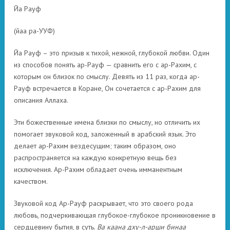
Йа Рауф
(йаа ра-УУФ)
Йа Рауф – это призыв к тихой, нежной, глубокой любви. Один
из способов понять ар-Рауф — сравнить его с ар-Рахим, с
которым он близок по смыслу. Девять из 11 раз, когда ар-
Рауф встречается в Коране, Он сочетается с ар-Рахим для
описания Аллаха.
Эти божественные имена близки по смыслу, но отличить их
помогает звуковой код, заложенный в арабский язык. Это
делает ар-Рахим вездесущим; таким образом, оно
распространяется на каждую конкретную вещь без
исключения. Ар-Рахим обладает очень имманентным
качеством.
Звуковой код Ар-Рауф раскрывает, что это своего рода
любовь, подчеркивающая глубокое-глубокое проникновение в
сердцевину бытия, в суть.
Ва каана дху-л-арши бинаа