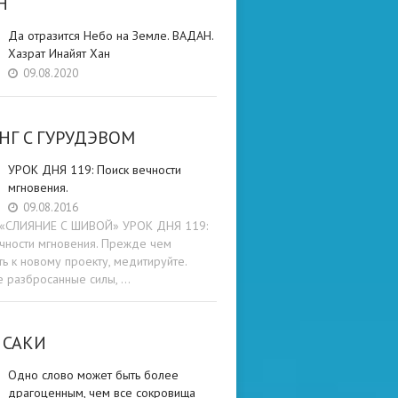
Н
Да отразится Небо на Земле. ВАДАН.
Хазрат Инайят Хан
09.08.2020
НГ C ГУРУДЭВОМ
УРОК ДНЯ 119: Поиск вечности
мгновения.
09.08.2016
и «СЛИЯНИЕ С ШИВОЙ» УРОК ДНЯ 119:
чности мгновения. Прежде чем
ть к новому проекту, медитируйте.
е разбросанные силы, …
 САКИ
Одно слово может быть более
драгоценным, чем все сокровища