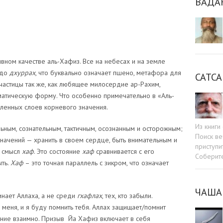
ВАДА
вном качестве аль-Хафиз. Все на небесах и на земле
 до
дхуррах
, что буквально означает пшено, метафора для
САТСА
частицы так же, как любящее милосердие ар-Рахим,
атическую форму. Что особенно примечательно в «Аль-
сленных слоев корневого значения.
Из книг
льным, сознательным, тактичным, осознанным и осторожным;
Поиск ве
р значений — хранить в своем сердце, быть внимательным и
приступи
ь смысл
хаф
. Это состояние
хаф
сравнивается с его
Соберит
ть.
Хаф
– это точная параллель с зикром, что означает
ЧАША
инает Аллаха, а не среди
гхафлах
, тех, кто забыли.
 меня, и я буду помнить тебя. Аллах защищает/помнит
ание взаимно. Призыв Йа Хафиз включает в себя