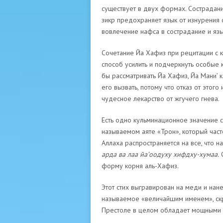
существует в двух формах. Сострадани
зикр предохраняет язык от изнурения 
вовлечение нафса в сострадание и яз
Сочетание Йа Хафиз при рецитации с
способ усилить и подчеркнуть особые 
бы рассматривать Йа Хафиз, Йа Мани’ ка
его вызвать, потому что отказ от этог
чудесное лекарство от жгучего гнева.
Есть одно кульминационное значение с
называемом аяте «Трон», который часто
Аллаха распространяется на все, что н
арда ва лаа йа’оодуху хифдху-хумаа.
С
форму корня аль-Хафиз.
Этот стих выгравирован на меди и нане
называемое «величайшим именем», скрыт
Престоле в целом обладает мощными 