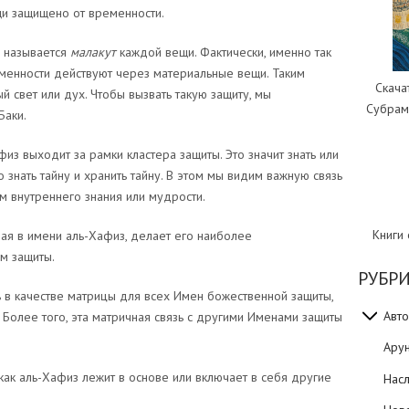
щи защищено от временности.
 называется
малакут
каждой вещи. Фактически, именно так
менности действуют через материальные вещи. Таким
Скача
 свет или дух. Чтобы вызвать такую ​​защиту, мы
Субрам
Баки.
физ выходит за рамки кластера защиты. Это значит знать или
о знать тайну и хранить тайну. В этом мы видим важную связь
м внутреннего знания или мудрости.
Книги
ая в имени аль-Хафиз, делает его наиболее
м защиты.
РУБР
ь в качестве матрицы для всех Имен божественной защиты,
Авто
 Более того, эта матричная связь с другими Именами защиты
Ару
ак аль-Хафиз лежит в основе или включает в себя другие
Нас