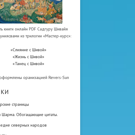
ть книги онлайн PDF Садгуру Шивайя
униясвами из трилогии «Мастер-курс»:
«Слияние с Шивой»
«Жизнь с Шивой»
«Танец с Шивой»
 оформлены оранизацией Revers-Sun
ИКИ
рские страницы
н Шарма. Обогащающие цитаты.
ледие северных народов