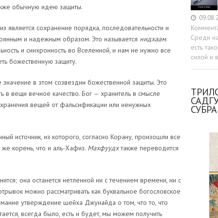
также обычную идею защиты.
09.08.
Коммент
з является сохранение порядка, последовательности и
Среди н
тоянным и надежным образом. Это называется
нидхаам
.
есть так
ьность и синхронность во Вселенной, и нам не нужно все
силой и 
еть божественную защиту.
значение в этом созвездии божественной защиты. Это
ТРИЛО
ть в вещи вечное качество. Бог — хранитель в смысле
САДГ
сохранения вещей от фальсификации или ненужных
СУБР
ный источник, из которого, согласно Корану, произошли все
 же корень, что и аль-Хафиз.
Махфуудх
также переводится
нится; она останется нетленной ни с течением времени, ни с
отрывок можно рассматривать как буквальное богословское
мание утверждение шейха Джунайда о том, что то, что
стается, всегда было, есть и будет, мы можем получить