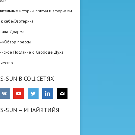
ости
ительные истории, притчи и афоризмы.
 к себе/Эзотерика
атана-Дхарма
ьи/Обзор прессы
ийское Послание о Свободе Духа
рчество
S-SUN В СОЦ.СЕТЯХ
RS-SUN — ИНАЙЯТИЙЯ