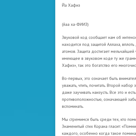
Йа Хафиз
(йаа ха-ФИИЗ)
Звуковой код сообщает нам об интенси
находится под защитой Аллаха, вплоть
атомов. Защита достигает мельчайшей 
имеющее в звуковом коде ту же грамм
Хафиз», так это богатство его многочи
Во-первых, это означает быть внимате
уважать, чтить, почитать. Второй набо
даже заучивать наизусть. Все это и ест
противоположностью, означающей забы
вспоминать.
Мы стремимся быть среди тех, кто пом
Знаменитый стих Корана гласит: «Помни
каждого, особенно когда такое помин