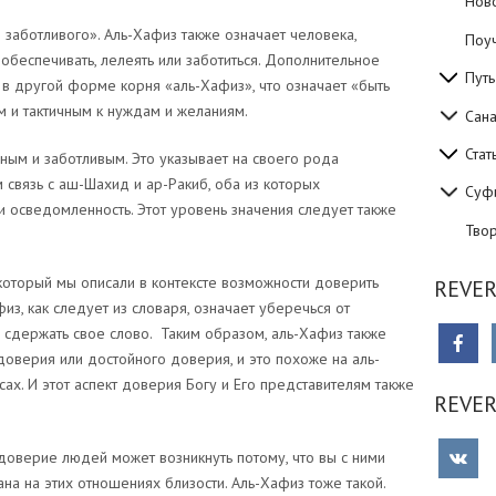
Нов
 заботливого». Аль-Хафиз также означает человека,
Поуч
обеспечивать, лелеять или заботиться. Дополнительное
Путь
 в другой форме корня «аль-Хафиз», что означает «быть
 и тактичным к нуждам и желаниям.
Сан
Стат
ьным и заботливым. Это указывает на своего рода
 связь с аш-Шахид и ар-Ракиб, оба из которых
Суф
 осведомленность. Этот уровень значения следует также
Тво
который мы описали в контексте возможности доверить
REVER
из, как следует из словаря, означает уберечься от
 сдержать свое слово. Таким образом, аль-Хафиз также
оверия или достойного доверия, и это похоже на аль-
ах. И этот аспект доверия Богу и Его представителям также
REVE
доверие людей может возникнуть потому, что вы с ними
на на этих отношениях близости. Аль-Хафиз тоже такой.