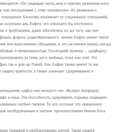
реводится: «Он защищал честь, имя и чувство уважения кого-
е или отношениям с этим человеком». Из уважения к
х отношения. Качество возникает из социальных отношений,
ью осознали аль-Хафиз, это означало бы постоянно
е и требования, даже обеспечить их до того, как они
фаадх
, форма существительного имени Хафиз имеет такое
ние или выполнение обещания, и, что не менее важно, когда
любовью и привязанностью. Последний пример –
хаафидху-
присматривать за теми, кого любишь, пока они спят. Это
з, так и для ар-Ракиб. Аль-Хафиз также имеет то же
на защиту крепости, а также означает сдерживание и
 отношении
нафса
, или низшего «я».
Фулаан йахфадху
фс и язык. Эта способность сдерживать порывы защищает
ызванных частым гневом. Те, кто осознал это священное
й язык необдуманным и частым произнесением Имени Бога
вных порывов и необдуманных речей. Такая защита