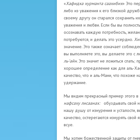
«
Хафидха хурманта саахибих
» Это пе
либо из уважения к его близкой дружб
своему другу он старался сохранить и
уважения и любви. Если бы вы полност
осознавать каждую потребность, желани
потребуются, и делать это усердно.
Хи
значение. Это также означает соблюде
вы выполняете это, вы делаете это с 
ль-’айн
. Это значит не ложиться спать; 
хорошее определение как для аль-Хафи
качество, что и аль-Мани, что похоже 
удержание.
Мы видим прекрасный пример этого в
нафсаху лисаанах:
обуздывать свой на
нашу душу от изнурения и усталости, в
качество, остерегаются изнурять сво
всуе.
Мы хотим божественной защиты от гне