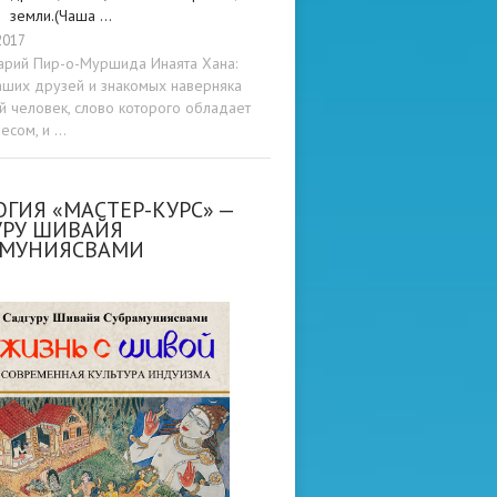
земли.(Чаша …
2017
арий Пир-о-Муршида Инаята Хана:
аших друзей и знакомых наверняка
ой человек, слово которого обладает
весом, и …
ГИЯ «МАСТЕР-КУРС» —
УРУ ШИВАЙЯ
АМУНИЯСВАМИ