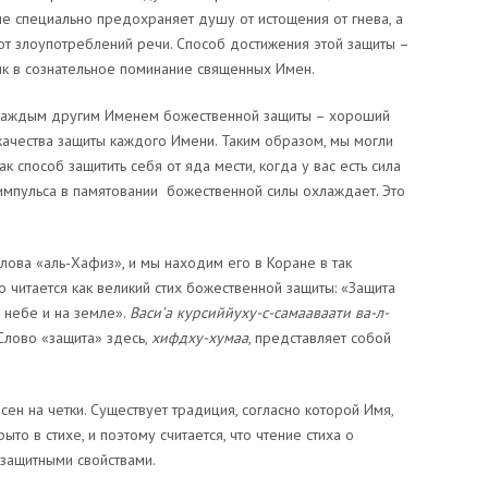
е специально предохраняет душу от истощения от гнева, а
от злоупотреблений речи. Способ достижения этой защиты –
ык в сознательное поминание священных Имен.
 каждым другим Именем божественной защиты – хороший
качества защиты каждого Имени. Таким образом, мы могли
к способ защитить себя от яда мести, когда у вас есть сила
о импульса в памятовании божественной силы охлаждает. Это
лова «аль-Хафиз», и мы находим его в Коране в так
 читается как великий стих божественной защиты: «Защита
а небе и на земле».
Васи’а курсиййуху-с-самааваати ва-л-
лово «защита» здесь,
хифдху-хумаа
, представляет собой
сен на четки. Существует традиция, согласно которой Имя,
о в стихе, и поэтому считается, что чтение стиха о
защитными свойствами.