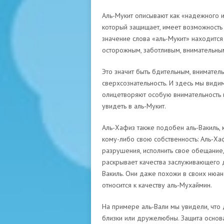
Аль-Мукит описывают как «надежного и
который защищает, имеет возможность 
значение слова «аль-Мукит» находится
осторожным, заботливым, внимательным
Это значит быть бдительным, внимател
сверхсознательность. И здесь мы видим
олицетворяют особую внимательность и
увидеть в аль-Мукит.
Аль-Хафиз также подобен аль-Вакиль, 
кому-либо свою собственность: Аль-Хаф
разрушения, исполнить свое обещание,
раскрывает качества заслуживающего д
Вакиль. Они даже похожи в своих нюанс
относится к качеству аль-Мухаймин.
На примере аль-Вали мы увидели, что 
близки или дружелюбны. Защита основа