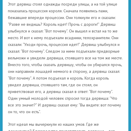
Этот дервиш стоял однажды посреди улицы, а на той улице
показалась процессия короля. Сначала появились пажи,
бежавшие впереди процессии. Они толкнули его и сказали:
“Разве не видишь? Король идет! Прочь с дороги!” Дервиш
улыбнулся и сказал: “Вот почему”. Он вышел и встал на то же
место. И вот к нему подъехали всадники, телохранители. Они
сказали: “Уходи прочь, процессия идет!” Дервиш улыбнулся и
сказал: “Вот почему”. Следом за ними подъехали придворные
вельможи и увидели дервиша, стоявшего все на том же месте.
Вместо того, чтобы сказать дервишу, чтобы он убирался прочь,
они направили лошадей немного в сторону, а дервиш сказал:
“Вот почему”. А потом подъехал и король. Когда король
увидел дервиша, стоявшего там, где он стоял, он
приветствовал его, а дервиш сказал в ответ: “Вот почему”.
Один умный молодой человек спросил тогда дервиша: “Что
все это значит?” И дервиш сказал ему: “Вы видите: вот почему
он то, что он есть”.
Этот идеал мы вычеркнули из наших умов. Где же