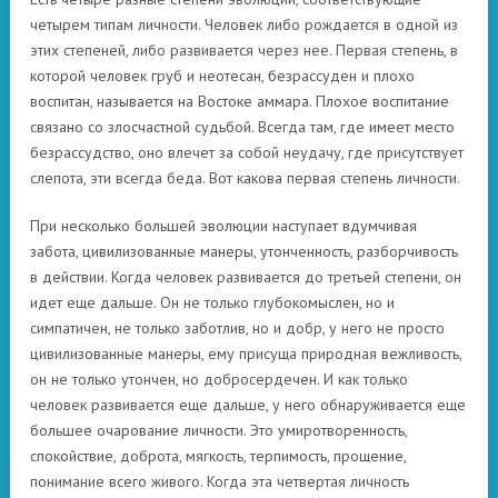
четырем типам личности. Человек либо рождается в одной из
этих степеней, либо развивается через нее. Первая степень, в
которой человек груб и неотесан, безрассуден и плохо
воспитан, называется на Востоке аммара. Плохое воспитание
связано со злосчастной судьбой. Всегда там, где имеет место
безрассудство, оно влечет за собой неудачу, где присутствует
слепота, эти всегда беда. Вот какова первая степень личности.
При несколько большей эволюции наступает вдумчивая
забота, цивилизованные манеры, утонченность, разборчивость
в действии. Когда человек развивается до третьей степени, он
идет еще дальше. Он не только глубокомыслен, но и
симпатичен, не только заботлив, но и добр, у него не просто
цивилизованные манеры, ему присуща природная вежливость,
он не только утончен, но добросердечен. И как только
человек развивается еще дальше, у него обнаруживается еще
большее очарование личности. Это умиротворенность,
спокойствие, доброта, мягкость, терпимость, прощение,
понимание всего живого. Когда эта четвертая личность