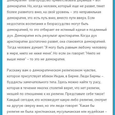
демократия? Благородство приветствовать дервиша – вот
демократия. Но, когда человек, который еще не развит, тянет
более развитого вниз, на свой уровень – это неправильная
демократия, это есть путь вниз, вместо пути вверх. Если
недостаток воспитания и безрассудство могут быть
демократией, то это отбирает ее истинный идеал и подлинный
дух. Демократия есть результат аристократии. Когда дух
аристократии достаточно развит, она становится демократией.
Тогда человек думает: “Я могу быть равным любому человеку
в мире, никто не ниже меня”. Но если он говорит: “Никто не
выше меня” – то это не демократия.
Расскажу вам о демократическом религиозном чувстве,
которое присутствует вблизи Индии, в Бирме. Люди Бирмы –
буддисты замечательного типа. Здесь можно найти ту расу,
которая в течение многих столетий верит, что нет религии,
низшей по отношению к их религии. Представьте себе такое!
Каждый сегодня, кто исповедует какую-либо религию, смотрит
на другую сверху вниз, но эти люди говорят: “Какая бы
религия ни была: христианская, мусульманская или иудейская –