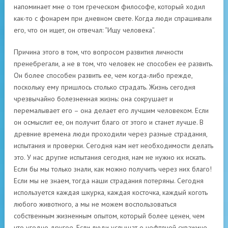
напоминает мне о том греческом философе, который ходил
как-то с фонарем при дневном свете. Когда люди спрашивали
его, что он ищет, он отвечал: “Ищу человека”.
Причина этого в том, что вопросом развития личности
пренебрегали, а не в том, что человек не способен ее развить.
Он более способен развить ее, чем когда-либо прежде,
поскольку ему пришлось столько страдать. Жизнь сегодня
чрезвычайно болезненная жизнь: она сокрушает и
перемалывает его – она делает его лучшим человеком. Если
он осмыслит ее, он получит благо от этого и станет лучше. В
древние времена люди проходили через разные страдания,
испытания и проверки. Сегодня нам нет необходимости делать
это. У нас другие испытания сегодня, нам не нужно их искать.
Если бы мы только знали, как можно получить через них благо!
Если мы не знаем, тогда наши страдания потеряны. Сегодня
используется каждая шкурка, каждая косточка, каждый коготь
любого животного, а мы не можем воспользоваться
собственным жизненным опытом, который более ценен, чем
что угодно другое. Если люди услышат о нефтяной скважине,