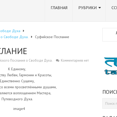
ГЛАВНАЯ
РУБРИКИ
СС
вободе Духа
 о Свободе Духа.
Суфийское Послание
СЛАНИЕ
йского Послания о Свободе Духа.
Комментариев нет
К Единому,
тву Любви, Гармонии и Красоты,
Единственно Сущему,
со всеми просветлёнными душами,
ПОИС
вляются воплощением Мастера,
Путеводного Духа.