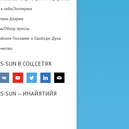
 к себе/Эзотерика
атана-Дхарма
ьи/Обзор прессы
ийское Послание о Свободе Духа
рчество
S-SUN В СОЦ.СЕТЯХ
RS-SUN — ИНАЙЯТИЙЯ