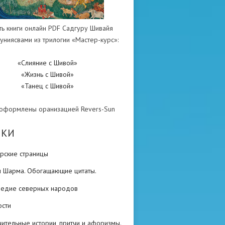
ть книги онлайн PDF Садгуру Шивайя
униясвами из трилогии «Мастер-курс»:
«Слияние с Шивой»
«Жизнь с Шивой»
«Танец с Шивой»
 оформлены оранизацией Revers-Sun
ИКИ
рские страницы
н Шарма. Обогащающие цитаты.
ледие северных народов
ости
ительные истории, притчи и афоризмы.