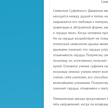
Симв
Символом Суфийского Движения явля
находится между душой и телом, н
закрывается его любовью к материи, 
гравитации в абстрактной форме, ка
и сердце твое». Когда человека при
Но на сердце воздействует не только
египетской символогии крылья являю
крыльями означает, что сердце уст
отзывчивость сердца. Полумесяц си
поскольку он, естественно, получает 
луной. Основное учение суфизма зак
поскольку именно ученик имеет возм
считать себя учителем, его способн
величайшими учениками. Полумесяц 
означает сердце, отзывчивое к свет
Пятиконечная звезда представляет б
пять направлений; когда он возвра