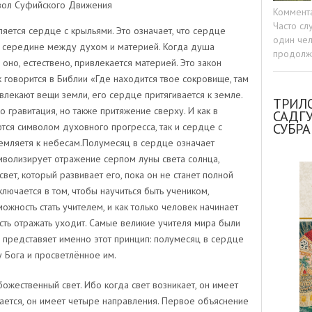
ол Суфийского Движения
Коммент
Часто сл
ется сердце с крыльями. Это означает, что сердце
один чел
а середине между духом и материей. Когда душа
продолжа
оно, естествено, привлекается материей. Это закон
к говорится в Библии «Где находится твое сокровище, там
влекают вещи земли, его сердце притягивается к земле.
ТРИЛО
 гравитация, но также притяжение сверху. И как в
САДГ
СУБР
тся символом духовного прогресса, так и сердце с
ремляетя к небесам.Полумесяц в сердце означает
мволизирует отражение серпом луны света солнца,
свет, который развивает его, пока он не станет полной
лючается в том, чтобы научиться быть учеником,
ожность стать учителем, и как только человек начинает
ость отражать уходит. Самые великие учителя мира были
представяет именно этот принцип: полумесяц в сердце
у Бога и просветлённое им.
ожественный свет. Ибо когда свет возникает, он имеет
щается, он имеет четыре направления. Первое объяснение