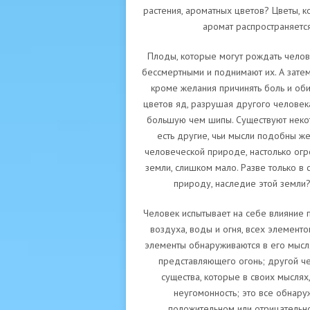
растения, ароматных цветов? Цветы, к
аромат распространяется
Плоды, которые могут рождать челов
бессмертными и поднимают их. А затем
кроме желания причинять боль и об
цветов яд, разрушая другого человека
большую чем шипы. Существуют некото
есть другие, чьи мысли подобны же
человеческой природе, настолько огр
земли, слишком мало. Разве только в 
природу, наследие этой земли?
Человек испытывает на себе влияние п
воздуха, воды и огня, всех элементо
элементы обнаруживаются в его мыслях
представляющего огонь; другой че
существа, которые в своих мыслях
неугомонность; это все обнару
положительном или отрицательно