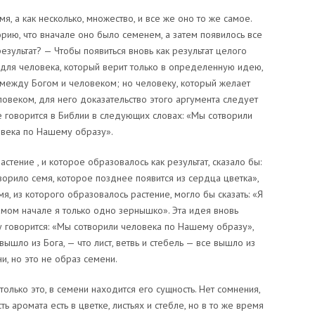
я, а как несколько, множество, и все же оно то же самое.
рию, что вначале оно было семенем, а затем появилось все
результат? — Чтобы появиться вновь как результат целого
 для человека, который верит только в определенную идею,
 между Богом и человеком; но человеку, который желает
овеком, для него доказательство этого аргумента следует
е говорится в Библии в следующих словах: «Мы сотворили
века по Нашему образу».
астение , и которое образовалось как результат, сказало бы:
ворило семя, которое позднее появится из сердца цветка»,
мя, из которого образовалось растение, могло бы сказать: «Я
амом начале я только одно зернышко». Эта идея вновь
у говорится: «Мы сотворили человека по Нашему образу»,
вышло из Бога, — что лист, ветвь и стебель — все вышло из
и, но это не образ семени.
только это, в семени находится его сущность. Нет сомнения,
асть аромата есть в цветке, листьях и стебле, но в то же время