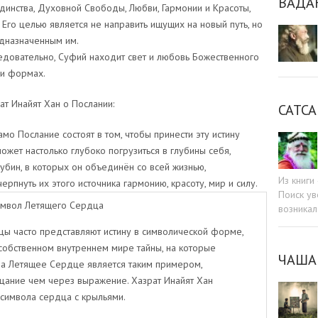
ВАДА
инства, Духовной Свободы, Любви, Гармонии и Красоты,
Его целью является не направить ищущих на новый путь, но
едназначенным им.
ледовательно, Суфий находит свет и любовь Божественного
 и формах.
ат Инайят Хан о Послании:
САТСА
мо Послание состоят в том, чтобы принести эту истину
может настолько глубоко погрузиться в глубины себя,
лубин, в которых он объединён со всей жизнью,
Из книг
ерпнуть их этого источника гармонию, красоту, мир и силу.
Поиск ув
мвол Летящего Сердца
возникал
цы часто представляют истину в символической форме,
 собственном внутреннем мире тайны, на которые
ЧАША
ма Летящее Сердце является таким примером,
ание чем через выражение. Хазрат Инайят Хан
имвола сердца с крыльями.