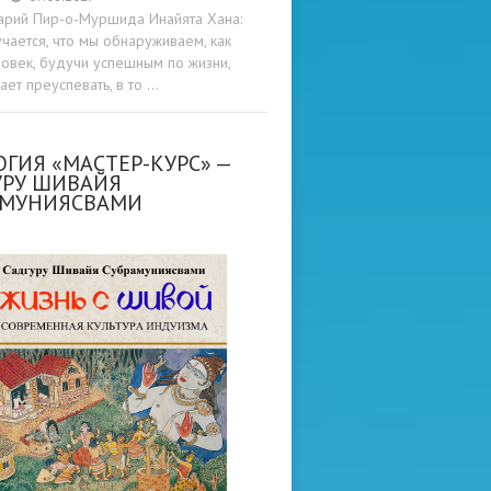
арий Пир-о-Муршида Инайята Хана:
учается, что мы обнаруживаем, как
овек, будучи успешным по жизни,
ет преуспевать, в то …
ГИЯ «МАСТЕР-КУРС» —
УРУ ШИВАЙЯ
АМУНИЯСВАМИ