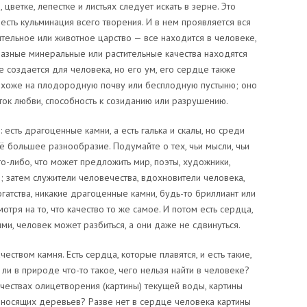
 цветке, лепестке и листьях следует искать в зерне. Это
 есть кульминация всего творения. И в нем проявляется вся
ительное или животное царство — все находится в человеке,
 разные минеральные или растительные качества находятся
е создается для человека, но его ум, его сердце также
охоже на плодородную почву или бесплодную пустыню; оно
ток любви, способность к созиданию или разрушению.
есть драгоценные камни, а есть галька и скалы, но среди
 большее разнообразие. Подумайте о тех, чьи мысли, чьи
то-либо, что может предложить мир, поэты, художники,
; затем служители человечества, вдохновители человека,
гатства, никакие драгоценные камни, будь-то бриллиант или
мотря на то, что качество то же самое. И потом есть сердца,
ми, человек может разбиться, а они даже не сдвинуться.
ачеством камня. Есть сердца, которые плавятся, и есть такие,
 ли в природе что-то такое, чего нельзя найти в человеке?
качествах олицетворения (картины) текущей воды, картины
носящих деревьев? Разве нет в сердце человека картины