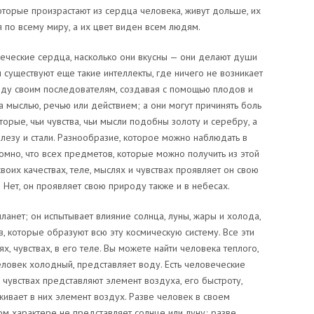
оторые произрастают из сердца человека, живут дольше, их
 по всему миру, а их цвет виден всем людям.
еческие сердца, насколько они вкусны — они делают души
 существуют еще такие интеллекты, где ничего не возникает
иду своим последователям, создавая с помощью плодов и
 мыслью, речью или действием; а они могут причинять боль
рые, чьи чувства, чьи мысли подобны золоту и серебру, а
лезу и стали. Разнообразие, которое можно наблюдать в
омно, что всех предметов, которые можно получить из этой
своих качествах, теле, мыслях и чувствах проявляет он свою
 Нет, он проявляет свою природу также и в небесах.
ланет; он испытывает влияние солнца, луны, жары и холода,
в, которые образуют всю эту космическую систему. Все эти
, чувствах, в его теле. Вы можете найти человека теплого,
ловек холодный, представляет воду. Есть человеческие
, чувствах представляют элемент воздуха, его быстроту,
живает в них элемент воздух. Разве человек в своем
м характере не представляет солнце или луну; разве