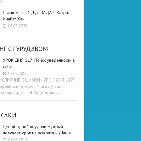
Н
Пьянительный Дух. ВАДАН. Хазрат
Инайят Хан.
07.08.2020
НГ C ГУРУДЭВОМ
УРОК ДНЯ 117: Поиск уверенности в
себе.
07.08.2016
и «СЛИЯНИЕ С ШИВОЙ» УРОК ДНЯ 117:
еренности в себе. Иногда у вас
а новая идея: «Я буду делать …
 САКИ
Ценой одной неудачи мудрый
получает урок на всю жизнь. (Чаша …
07.08.2017