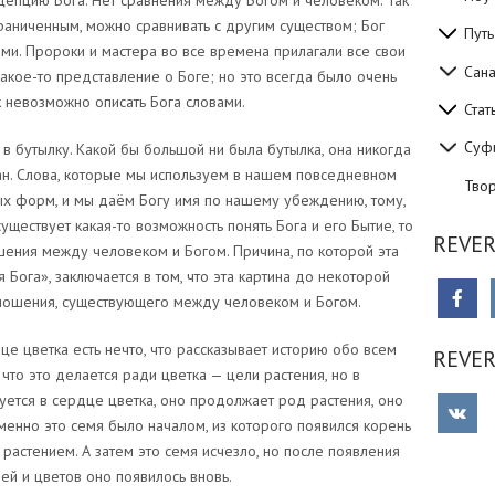
цепцию Бога. Нет сравнения между Богом и человеком. Так
граниченным, можно сравнивать с другим существом; Бог
Путь
ми. Пророки и мастера во все времена прилагали все свои
Сан
какое-то представление о Боге; но это всегда было очень
ак невозможно описать Бога словами.
Стат
Суф
в бутылку. Какой бы большой ни была бутылка, она никогда
еан. Слова, которые мы используем в нашем повседневном
Тво
ых форм, и мы даём Богу имя по нашему убеждению, тому,
уществует какая-то возможность понять Бога и его Бытие, то
REVER
шения между человеком и Богом. Причина, по которой эта
 Бога», заключается в том, что эта картина до некоторой
ношения, существующего между человеком и Богом.
рдце цветка есть нечто, что рассказывает историю обо всем
REVE
, что это делается ради цветка — цели растения, но в
уется в сердце цветка, оно продолжает род растения, оно
менно это семя было началом, из которого появился корень
о растением. А затем это семя исчезло, но после появления
вей и цветов оно появилось вновь.