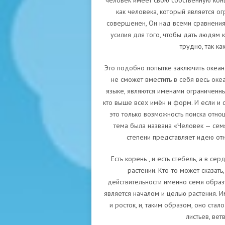
человек имеет свою собственную кон
как человека, который является о
совершенен, Он над всеми сравнения
усилия для того, чтобы дать людям 
трудно, так к
Это подобно попытке заключить океан 
не сможет вместить в себя весь ок
языке, являются именами ограниченн
кто выше всех имён и форм. И если и с
это только возможность поиска отно
тема была названа «Человек — семя
степени представляет идею от
Есть корень , и есть стебель, а в се
растении. Кто-то может сказать
действительности именно семя образ
является началом и целью растения. И
и росток, и, таким образом, оно стал
листьев, вет