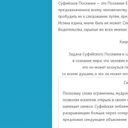
Суфийское Послание — это Послание Ед
предназначенное всему человечеству. 
пробудить их к следованию путём, пр
Истина едина, иначе быть не может. С
Водительства, скрытые во всех именах
Хазр
Задача Суфийского Послания и са
в сознание мира: что человек 
что он может коснуться г
со всеми душами, и что он может поч
Си
Поскольку слова ограничены, мудре
позволяя искателю открыть в своем
намекает символ. Суфийская эмбле
раскрывающим больше через созерц
предложил следующее объяснение с