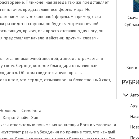
растворение. Пятиконечная звезда так- же представляет
и пять точек представляют все формы мира. Но
олжением четырёхконечной формы. Например, если
Скача
руки разведёт в стороны, он будет четырёхконечной
Субрам
сть танцуя, прыгая, или просто отставив одну ногу, он
ая представляет начало действия; другими словами,
ляется пятиконечной звездой, а звезда отражается в
у свету. Сердце, которое благодаря отзывчивости
Книги
ждается. Об этом свидетельствуют крылья.
ола в том, что сердце, отзывчивое на божественный свет,
РУБР
Авто
Ару
Человек — Семя Бога
Нас
Хазрат Инайят Хан
сли относительно понимания концепции Бога и человека; и
Нов
рисутствуют разные убеждения по причине того, что каждый
Поуч