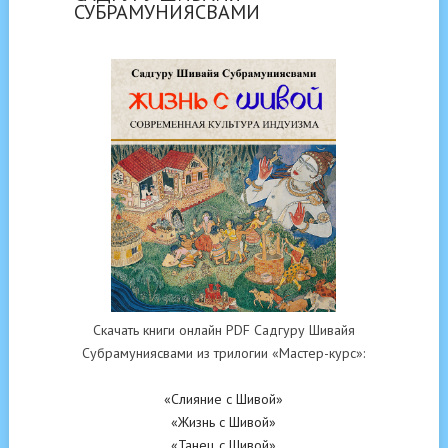
СУБРАМУНИЯСВАМИ
Скачать книги онлайн PDF Садгуру Шивайя
Субрамуниясвами из трилогии «Мастер-курс»:
«Слияние с Шивой»
«Жизнь с Шивой»
«Танец с Шивой»