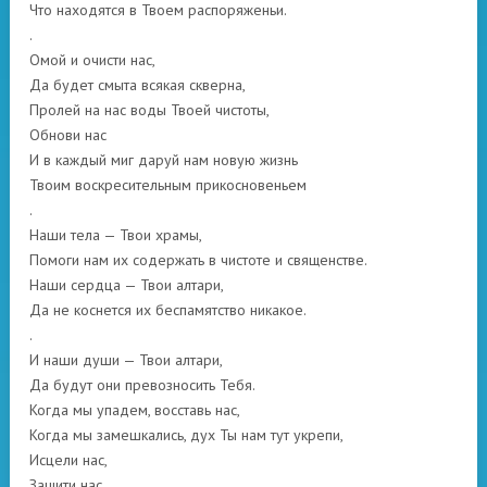
Что находятся в Твоем распоряженьи.
.
Омой и очисти нас,
Да будет смыта всякая скверна,
Пролей на нас воды Твоей чистоты,
Обнови нас
И в каждый миг даруй нам новую жизнь
Твоим воскресительным прикосновеньем
.
Наши тела — Твои храмы,
Помоги нам их содержать в чистоте и священстве.
Наши сердца — Твои алтари,
Да не коснется их беспамятство никакое.
.
И наши души — Твои алтари,
Да будут они превозносить Тебя.
Когда мы упадем, восставь нас,
Когда мы замешкались, дух Ты нам тут укрепи,
Исцели нас,
Защити нас