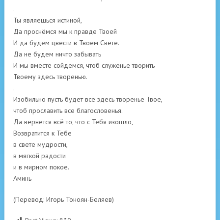
.
Ты являешься истиной,
Да проснёмся мы к правде Твоей
И да будем цвести в Твоем Свете.
Да не будем ничто забывать
И мы вместе сойдемся, чтоб служенье творить
Твоему здесь творенью.
.
Изобильно пусть будет всё здесь творенье Твое,
чтоб прославить все благословенья.
Да вернется всё то, что с Тебя изошло,
Возвратится к Тебе
в свете мудрости,
в мягкой радости
и в мирном покое.
Аминь
(Перевод: Игорь Тоноян-Беляев)