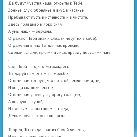
Да будут чувства наши открыты к Тебе,
Зренье, слух, обонянье и вкус, и касанье
Пребывают пусть в истинности и в чистоте,
Здесь правдиво и ярко сияя,
А умы наши — зеркала,
Отражают Твой знак и след (и несут их в себе),
Отражения в них Ты для нас проясни,
Сделай ясными, яркими и лишь правду несущими нам.
.
Свет Твой — то, что мы жаждем.
Ты даруй нам его, мы в мольбе,
Освети нам тот путь, что по этой земле нам идти,
И когда мы покинем ее,
Освети нам дневную дорогу солнцем,
А ночную — луной,
И единым ликом своим — тогда,
День и ночь нас оставят когда.
.
Творец, Ты создал нас из Своей чистоты,
И из цельности нас ты сваял.