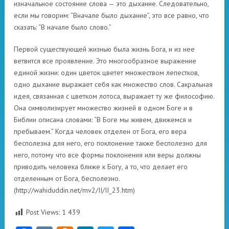
изначальное состояние слова — это дыхание. Следовательно,
если мы говорим: “Вначале было дыхание”, это все равно, что
сказать: “В начале было слово.”
Первой существующей жизнью была жизнь Бога, и из нее
ветвится все проявление. Это многообразное выражение
единой жизни: один цветок цветет множеством лепестков,
одно дыхание выражает себя как множество слов. Сакральная
идея, связанная с цветком лотоса, выражает ту же философию.
Она символизирует множество жизней в одном Боге и в
Библии описана словами: “В Боге мы живем, движемся и
пребываем.” Когда человек отделен от Бога, его вера
бесполезна для него, его поклонение также бесполезно для
него, потому что все формы поклонения или веры должны
приводить человека ближе к Богу, а то, что делает его
отделенным от Бога, бесполезно.
(http://wahiduddin.net/mv2/II/II_23.htm)
Post Views:
1 439