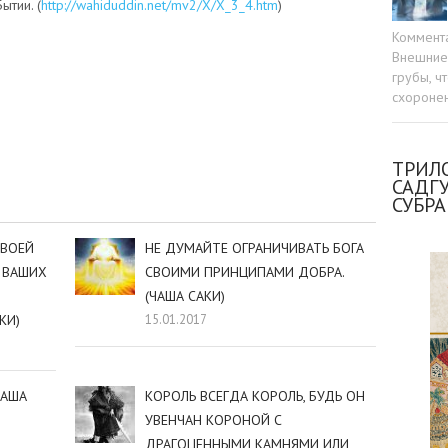
ытии. (
http://wahiduddin.net/mv2/X/X_3_4.htm
)
Коммент
Внешние 
грубы, ч
схоронен
sniki
dIn
tter
Отправить
ТРИЛО
САДГ
СУБР
СВОЕЙ
НЕ ДУМАЙТЕ ОГРАНИЧИВАТЬ БОГА
 ВАШИХ
СВОИМИ ПРИНЦИПАМИ ДОБРА.
(ЧАША САКИ)
КИ)
15.01.2017
ЧАША
КОРОЛЬ ВСЕГДА КОРОЛЬ, БУДЬ ОН
УВЕНЧАН КОРОНОЙ С
ДРАГОЦЕННЫМИ КАМНЯМИ ИЛИ