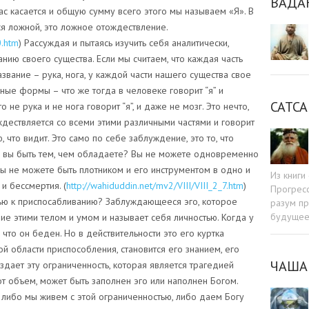
ВАДА
ас касается и общую сумму всего этого мы называем «Я». В
ся ложной, это ложное отождествление.
0.htm
) Рассуждая и пытаясь изучить себя аналитически,
нию своего существа. Если мы считаем, что каждая часть
звание – рука, нога, у каждой части нашего существа свое
зные формы – что же тогда в человеке говорит “я” и
САТСА
 не рука и не нога говорит “я”, и даже не мозг. Это нечто,
ждествляется со всеми этими различными частями и говорит
ю, что видит. Это само по себе заблуждение, это то, что
е вы быть тем, чем обладаете? Вы не можете одновременно
вы не можете быть плотником и его инструментом в одно и
Из книг
и бессмертия. (
http://wahiduddin.net/mv2/VIII/VIII_2_7.htm
)
Прогресс
тью к приспосабливанию? Заблуждающееся эго, которое
разум пр
будуще
ие этими телом и умом и называет себя личностью. Когда у
, что он беден. Но в действительности это его куртка
той области приспособления, становится его знанием, его
ЧАША
здает эту ограниченность, которая является трагедией
тот объем, может быть заполнен эго или наполнен Богом.
И либо мы живем с этой ограниченностью, либо даем Богу