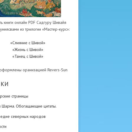
ть книги онлайн PDF Садгуру Шивайя
униясвами из трилогии «Мастер-курс»:
«Слияние с Шивой»
«Жизнь с Шивой»
«Танец с Шивой»
 оформлены оранизацией Revers-Sun
ИКИ
рские страницы
н Шарма. Обогащающие цитаты.
ледие северных народов
ости