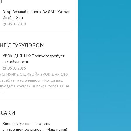
Н
Взор Возлюбленного. ВАДАН. Хазрат
Инайят Хан
06.08.2020
НГ C ГУРУДЭВОМ
УРОК ДНЯ 116: Прогресс требует
настойчивости.
06.08.2016
и «СЛИЯНИЕ С ШИВОЙ» УРОК ДНЯ 116:
 требует настойчивости. Когда ваш
иходит в состояние покоя, тогда ваше
е …
 САКИ
Внешняя жизнь — это тень
внутренней реальности. (Чаша саки)