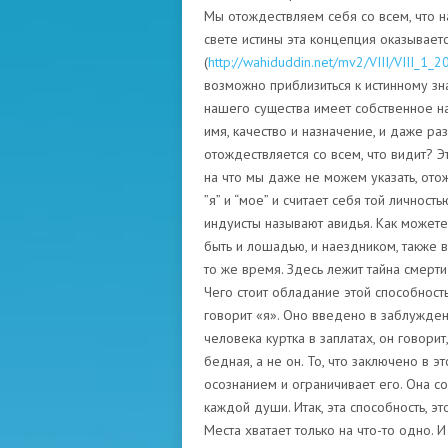
Мы отождествляем себя со всем, что н
свете истины эта концепция оказывает
(
http://wahiduddin.net/mv2/VIII/VIII_1_2
возможно приблизиться к истинному зна
нашего существа имеет собственное на
имя, качество и назначение, и даже ра
отождествляется со всем, что видит? Это
на что мы даже не можем указать, ото
”я” и “мое” и считает себя той личность
индуисты называют авидья. Как может
быть и лошадью, и наездником, также 
то же время. Здесь лежит тайна смерти 
Чего стоит обладание этой способнос
говорит «я». Оно введено в заблужден
человека куртка в заплатах, он говорит
бедная, а не он. То, что заключено в э
осознанием и ограничивает его. Она со
каждой души. Итак, эта способность, э
Места хватает только на что-то одно. 