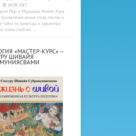
06.08.2017
арий Пир-о-Муршида Инайят Хана
проявления жизни столь плотны и
то тайна их природы и характера
а очень глубоко. …
ГИЯ «МАСТЕР-КУРС» —
УРУ ШИВАЙЯ
АМУНИЯСВАМИ