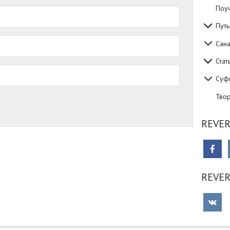
Поуч
Путь
Сан
Стат
Суф
Тво
REVER
REVE