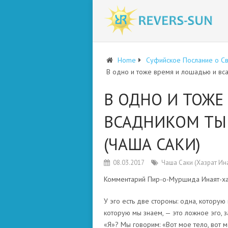
Home
Суфийское Послание о С
В одно и тоже время и лошадью и вса
В ОДНО И ТОЖЕ
ВСАДНИКОМ ТЫ
(ЧАША САКИ)
08.03.2017
Чаша Саки (Хазрат Ин
Комментарий Пир-о-Муршида Инаят-х
У эго есть две стороны: одна, которую
которую мы знаем, — это ложное эго, з
«Я»? Мы говорим: «Вот мое тело, вот мо