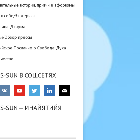
ительные истории, притчи и афоризмы.
 к себе/Эзотерика
атана-Дхарма
ьи/Обзор прессы
ийское Послание о Свободе Духа
рчество
S-SUN В СОЦ.СЕТЯХ
RS-SUN — ИНАЙЯТИЙЯ