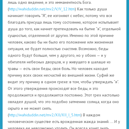
лишь одно видение, и это имманентность Бога.
(
http://wahiduddin.net/mv2/V/V_12.htm
) Как только душа
начинает говорить “Я”, ее изгоняют с небес, потому что вся
благодать присуща лишь тому состоянию, которое испытывает
душа до того, как начнет претендовать на бытие “я”, отдельной
сущностью, отделенной от других. Именно по этой причине
человек, каково бы ни было его положение или жизненная
ситуация, не будет полностью счастлив. Возможно, беды
одного будут больше, чем у другого, но у обоих — и у
обитателя небесных дворцов, и у живущего в шалаше из
травы — есть свои беды, своя боль. Но человек находит
причину всех своих несчастий во внешней жизни. Суфий же
видит эту причину в одном грехе: в том, чтобы утверждать “я”.
От этого утверждения происходят все беды, и это
продолжается и продолжается постоянно. Этот грех настолько
овладел душой, что это подобно затмению солнца, когда оно
скрыто и не может сиять.
(
http://wahiduddin.net/mv2/XII/XII_I_5.htm
) В каждом
человеческом существе есть врожденная жажда знаний. … И у
человека ее невозможно утолить. Он всегда хочет знать