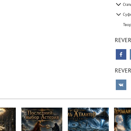
Стат
Суф
Тво
REVER
REVE