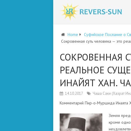
Home
Суфийское Послание о С
Сокровенная суть человека — это реал
СОКРОВЕННАЯ С
РЕАЛЬНОЕ СУЩЕС
ИНАЙЯТ ХАН. ЧА
14.10.2017
Чаша Саки (Хазрат Ин
Комментарий Пир-о-Муршида Инаята Х
Земля предо
кроме одной
неудовлетво