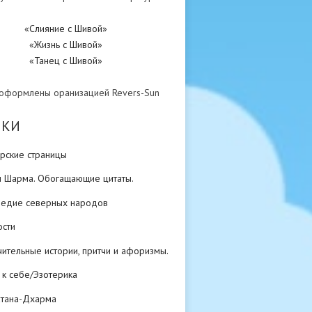
«Слияние с Шивой»
«Жизнь с Шивой»
«Танец с Шивой»
 оформлены оранизацией Revers-Sun
ИКИ
рские страницы
н Шарма. Обогащающие цитаты.
ледие северных народов
ости
ительные истории, притчи и афоризмы.
 к себе/Эзотерика
атана-Дхарма