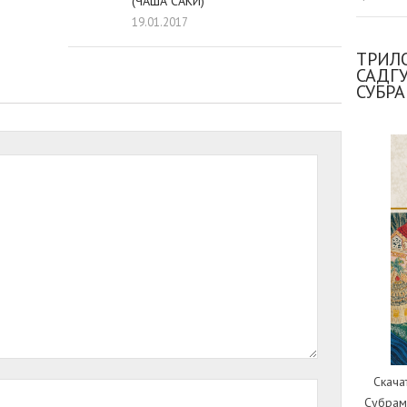
(ЧАША САКИ)
19.01.2017
ТРИЛО
САДГ
СУБР
Скача
Субрам