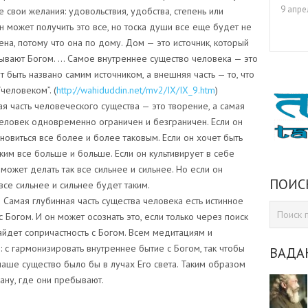
9 апре
е свои желания: удовольствия, удобства, степень или
Он может получить это все, но тоска души все еще будет не
на, потому что она по дому. Дом — это источник, который
вают Богом. … Самое внутреннее существо человека — это
т быть названо самим источником, а внешняя часть — то, что
человеком”. (
http://wahiduddin.net/mv2/IX/IX_9.htm
)
я часть человеческого существа — это творение, а самая
 человек одновременно ограничен и безграничен. Если он
новиться все более и более таковым. Если он хочет быть
ким все больше и больше. Если он культивирует в себе
 может делать так все сильнее и сильнее. Но если он
ПОИС
все сильнее и сильнее будет таким.
) Самая глубинная часть существа человека есть истинное
с Богом. И он может осознать это, если только через поиск
йдет сопричастность с Богом. Всем медитациям и
 с гармонизировать внутреннее бытие с Богом, так чтобы
ВАДА
наше существо было бы в лучах Его света. Таким образом
ану, где они пребывают.