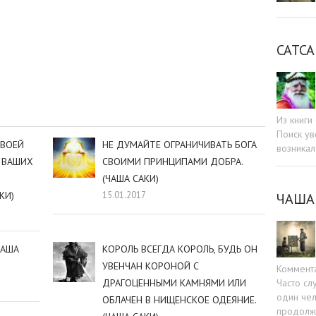
САТСА
sniki
dIn
tter
Отправить
Из книг
Поиск ув
СВОЕЙ
НЕ ДУМАЙТЕ ОГРАНИЧИВАТЬ БОГА
возникал
 ВАШИХ
СВОИМИ ПРИНЦИПАМИ ДОБРА.
(ЧАША САКИ)
КИ)
15.01.2017
ЧАША
ЧАША
КОРОЛЬ ВСЕГДА КОРОЛЬ, БУДЬ ОН
УВЕНЧАН КОРОНОЙ С
Коммент
Часто сл
ДРАГОЦЕННЫМИ КАМНЯМИ ИЛИ
один чел
ОБЛАЧЕН В НИЩЕНСКОЕ ОДЕЯНИЕ.
продолжа