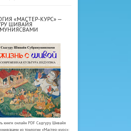
ГИЯ «МАСТЕР-КУРС» —
УРУ ШИВАЙЯ
АМУНИЯСВАМИ
ть книги онлайн PDF Садгуру Шивайя
униясвами из трилогии «Мастер-курс»: