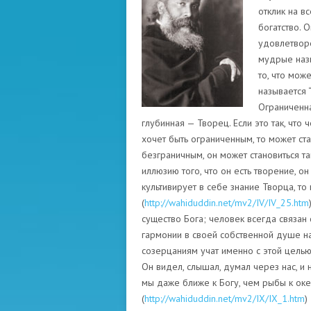
отклик на вс
богатство. 
удовлетворе
мудрые назы
то, что може
называется “
Ограниченна
глубинная — Творец. Если это так, что
хочет быть ограниченным, то может ста
безграничным, он может становиться та
иллюзию того, что он есть творение, он
культивирует в себе знание Творца, то 
(
http://wahiduddin.net/mv2/IV/IV_25.htm
существо Бога; человек всегда связан 
гармонии в своей собственной душе на
созерцаниям учат именно с этой целью:
Он видел, слышал, думал через нас, и 
мы даже ближе к Богу, чем рыбы к оке
(
http://wahiduddin.net/mv2/IX/IX_1.htm
)