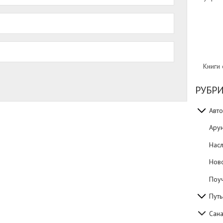
Книги
РУБР
Авто
Ару
Нас
Нов
Поуч
Путь
Сан