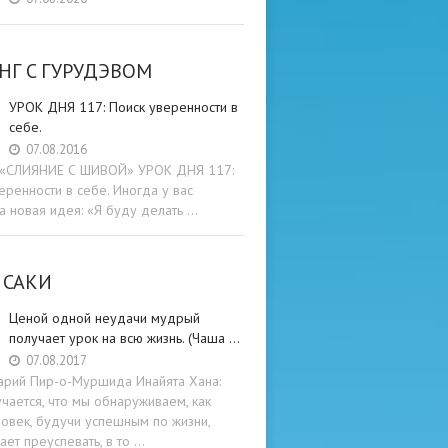
НГ C ГУРУДЭВОМ
УРОК ДНЯ 117: Поиск уверенности в
себе.
07.08.2016
и «СЛИЯНИЕ С ШИВОЙ» УРОК ДНЯ 117:
еренности в себе. Иногда у вас
а новая идея: «Я буду делать …
 САКИ
Ценой одной неудачи мудрый
получает урок на всю жизнь. (Чаша …
07.08.2017
арий Пир-о-Муршида Инайята Хана:
учается, что мы обнаруживаем, как
овек, будучи успешным по жизни,
ет преуспевать, в то …