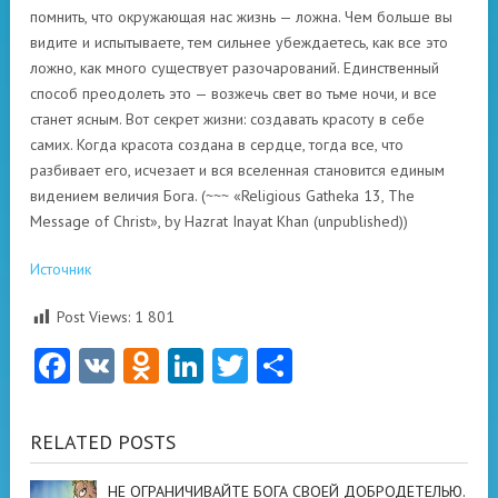
помнить, что окружающая нас жизнь — ложна. Чем больше вы
видите и испытываете, тем сильнее убеждаетесь, как все это
ложно, как много существует разочарований. Единственный
способ преодолеть это — возжечь свет во тьме ночи, и все
станет ясным. Вот секрет жизни: создавать красоту в себе
самих. Когда красота создана в сердце, тогда все, что
разбивает его, исчезает и вся вселенная становится единым
видением величия Бога. (~~~ «Religious Gatheka 13, The
Message of Christ», by Hazrat Inayat Khan (unpublished))
Источник
Post Views:
1 801
Facebook
VK
Odnoklassniki
LinkedIn
Twitter
Отправить
RELATED POSTS
НЕ ОГРАНИЧИВАЙТЕ БОГА СВОЕЙ ДОБРОДЕТЕЛЬЮ.