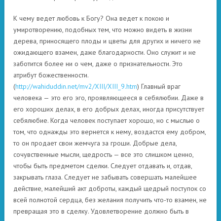
К чему ведет любовь к Богу? Она ведет к покою и
умиротворению, подобных тем, что можно видеть в жизни
дерева, приносящего плоды и цветы для других и ничего не
ожидающего взамен, даже благодарности. Оно служит и не
заботится более ни о чем, даже о признательности. Это
атрибут божественности.
(
http://wahiduddin.net/mv2/XIII/XIII_9.htm
) Главный враг
человека — это его эго, проявляющееся в себялюбии. Даже в
его хороших делах, в его добрых делах, иногда присутствует
себялюбие. Когда человек поступает хорошо, но с мыслью о
том, что однажды это вернется к нему, воздастся ему добром,
то он продает свои жемчуга за гроши. Добрые дела,
сочувственные мысли, щедрость — все это слишком ценно,
чтобы быть предметом сделки. Следует отдавать и, отдав,
закрывать глаза. Следует не забывать совершать малейшее
действие, малейший акт доброты, каждый щедрый поступок со
всей полнотой сердца, без желания получить что-то взамен, не
превращая это в сделку. Удовлетворение должно быть в