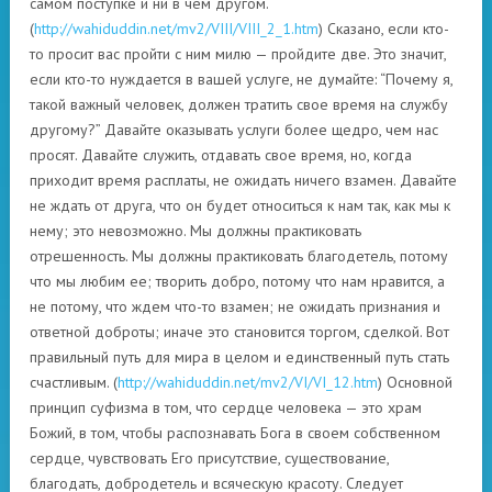
самом поступке и ни в чем другом.
(
http://wahiduddin.net/mv2/VIII/VIII_2_1.htm
) Сказано, если кто-
то просит вас пройти с ним милю — пройдите две. Это значит,
если кто-то нуждается в вашей услуге, не думайте: “Почему я,
такой важный человек, должен тратить свое время на службу
другому?” Давайте оказывать услуги более щедро, чем нас
просят. Давайте служить, отдавать свое время, но, когда
приходит время расплаты, не ожидать ничего взамен. Давайте
не ждать от друга, что он будет относиться к нам так, как мы к
нему; это невозможно. Мы должны практиковать
отрешенность. Мы должны практиковать благодетель, потому
что мы любим ее; творить добро, потому что нам нравится, а
не потому, что ждем что-то взамен; не ожидать признания и
ответной доброты; иначе это становится торгом, сделкой. Вот
правильный путь для мира в целом и единственный путь стать
счастливым. (
http://wahiduddin.net/mv2/VI/VI_12.htm
) Основной
принцип суфизма в том, что сердце человека — это храм
Божий, в том, чтобы распознавать Бога в своем собственном
сердце, чувствовать Его присутствие, существование,
благодать, добродетель и всяческую красоту. Следует