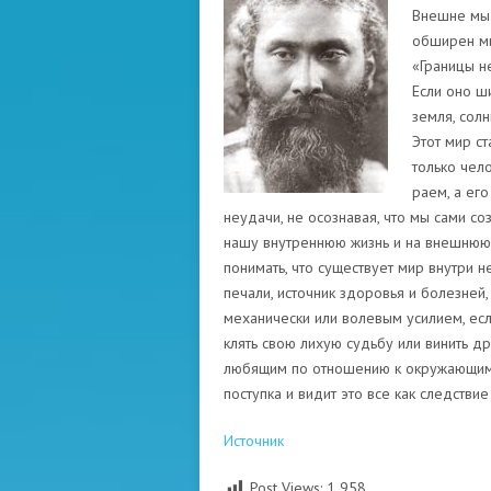
Внешне мы 
обширен ми
«Границы н
Если оно ши
земля, солн
Этот мир ст
только чело
раем, а ег
неудачи, не осознавая, что мы сами с
нашу внутреннюю жизнь и на внешнюю.
понимать, что существует мир внутри не
печали, источник здоровья и болезней, 
механически или волевым усилием, если
клять свою лихую судьбу или винить д
любящим по отношению к окружающим, 
поступка и видит это все как следств
Источник
Post Views:
1 958