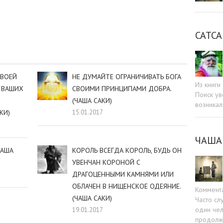
sniki
dIn
tter
Отправить
САТСА
СВОЕЙ
НЕ ДУМАЙТЕ ОГРАНИЧИВАТЬ БОГА
Из книг
 ВАШИХ
СВОИМИ ПРИНЦИПАМИ ДОБРА.
Поиск ув
(ЧАША САКИ)
возникал
КИ)
15.01.2017
ЧАША
ЧАША
КОРОЛЬ ВСЕГДА КОРОЛЬ, БУДЬ ОН
УВЕНЧАН КОРОНОЙ С
ДРАГОЦЕННЫМИ КАМНЯМИ ИЛИ
ОБЛАЧЕН В НИЩЕНСКОЕ ОДЕЯНИЕ.
Коммент
(ЧАША САКИ)
Часто сл
один чел
19.01.2017
продолжа