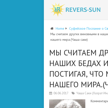
Home
Суфийское Послание о С
Мы считаем других виновными в наших
нашего мира.(Чаша саки)
МЫ СЧИТАЕМ Д
НАШИХ БЕДАХ И
ПОСТИГАЯ, ЧТО
НАШЕГО МИРА.(
06.06.2017
Чаша Саки (Хазрат Ин
Комментар