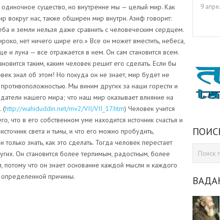
одиночное существо, но внутренне мы — целый мир. Как
9 апре
р вокруг нас, также обширен мир внутри. Азиф говорит:
еба и земли нельзя даже сравнить с человеческим сердцем.
роко, нет ничего шире его.» Все он может вместить, небеса,
це и луна — все отражается в нем. Он сам становится всем.
ановится таким, каким человек решит его сделать. Если бы
век знал об этом! Но покуда он не знает, мир будет не
о противоположностью. Мы виним других за наши горести и
оздатели нашего мира; что наш мир оказывает влияние на
 (
http://wahiduddin.net/mv2/VII/VII_17.htm
) Человек учится
го, что в его собственном уме находится источник счастья и
ПОИС
источник света и тьмы, и что его можно пробудить,
 только знать, как это сделать. Тогда человек перестает
ругих. Он становится более терпимым, радостным, более
потому что он знает основание каждой мысли и каждого
ие определенной причины.
ВАДА