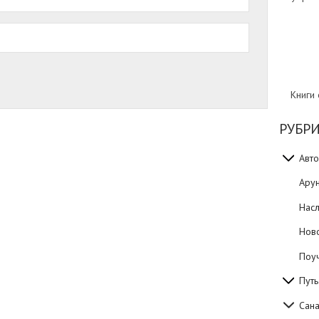
Книги
РУБР
Авто
Ару
Нас
Нов
Поуч
Путь
Сан