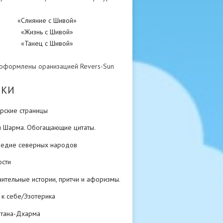
«Слияние с Шивой»
«Жизнь с Шивой»
«Танец с Шивой»
 оформлены оранизацией Revers-Sun
ИКИ
рские страницы
н Шарма. Обогащающие цитаты.
ледие северных народов
ости
ительные истории, притчи и афоризмы.
 к себе/Эзотерика
атана-Дхарма