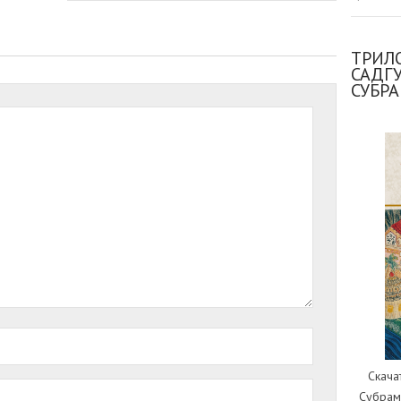
ТРИЛО
САДГ
СУБР
Скача
Субрам