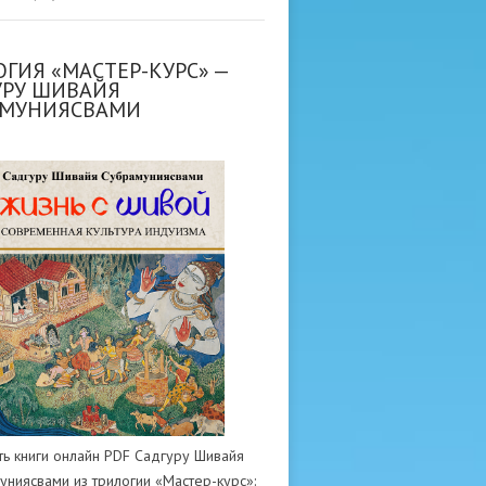
ГИЯ «МАСТЕР-КУРС» —
УРУ ШИВАЙЯ
АМУНИЯСВАМИ
ть книги онлайн PDF Садгуру Шивайя
униясвами из трилогии «Мастер-курс»: