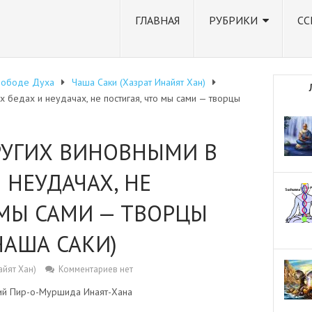
ГЛАВНАЯ
РУБРИКИ
СС
вободе Духа
Чаша Саки (Хазрат Инайят Хан)
 бедах и неудачах, не постигая, что мы сами — творцы
РУГИХ ВИНОВНЫМИ В
 НЕУДАЧАХ, НЕ
 МЫ САМИ — ТВОРЦЫ
ЧАША САКИ)
айят Хан)
Комментариев нет
ий Пир-о-Муршида Инаят-Хана