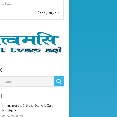
ля, 2017
Следующие »
К
Н
Пьянительный Дух. ВАДАН. Хазрат
Инайят Хан.
07.08.2020