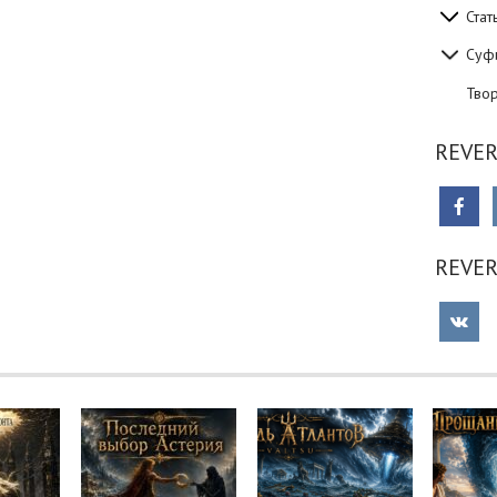
Стат
Суф
Тво
REVER
REVE