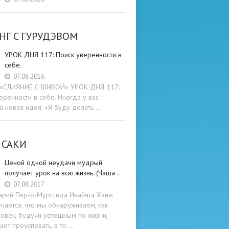
НГ C ГУРУДЭВОМ
УРОК ДНЯ 117: Поиск уверенности в
себе.
07.08.2016
и «СЛИЯНИЕ С ШИВОЙ» УРОК ДНЯ 117:
еренности в себе. Иногда у вас
а новая идея: «Я буду делать …
 САКИ
Ценой одной неудачи мудрый
получает урок на всю жизнь. (Чаша …
07.08.2017
арий Пир-о-Муршида Инайята Хана:
учается, что мы обнаруживаем, как
овек, будучи успешным по жизни,
ет преуспевать, в то …