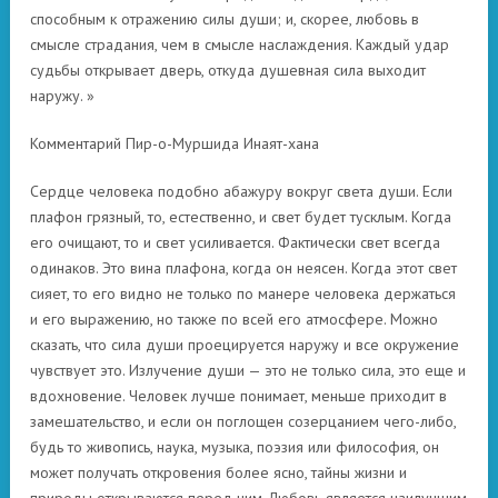
способным к отражению силы души; и, скорее, любовь в
смысле страдания, чем в смысле наслаждения. Каждый удар
судьбы открывает дверь, откуда душевная сила выходит
наружу. »
Комментарий Пир-о-Муршида Инаят-хана
Сердце человека подобно абажуру вокруг света души. Если
плафон грязный, то, естественно, и свет будет тусклым. Когда
его очищают, то и свет усиливается. Фактически свет всегда
одинаков. Это вина плафона, когда он неясен. Когда этот свет
сияет, то его видно не только по манере человека держаться
и его выражению, но также по всей его атмосфере. Можно
сказать, что сила души проецируется наружу и все окружение
чувствует это. Излучение души — это не только сила, это еще и
вдохновение. Человек лучше понимает, меньше приходит в
замешательство, и если он поглощен созерцанием чего-либо,
будь то живопись, наука, музыка, поэзия или философия, он
может получать откровения более ясно, тайны жизни и