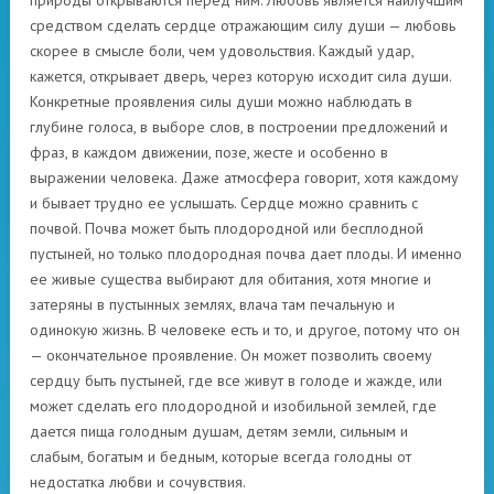
природы открываются перед ним. Любовь является наилучшим
средством сделать сердце отражающим силу души — любовь
скорее в смысле боли, чем удовольствия. Каждый удар,
кажется, открывает дверь, через которую исходит сила души.
Конкретные проявления силы души можно наблюдать в
глубине голоса, в выборе слов, в построении предложений и
фраз, в каждом движении, позе, жесте и особенно в
выражении человека. Даже атмосфера говорит, хотя каждому
и бывает трудно ее услышать. Сердце можно сравнить с
почвой. Почва может быть плодородной или бесплодной
пустыней, но только плодородная почва дает плоды. И именно
ее живые существа выбирают для обитания, хотя многие и
затеряны в пустынных землях, влача там печальную и
одинокую жизнь. В человеке есть и то, и другое, потому что он
— окончательное проявление. Он может позволить своему
сердцу быть пустыней, где все живут в голоде и жажде, или
может сделать его плодородной и изобильной землей, где
дается пища голодным душам, детям земли, сильным и
слабым, богатым и бедным, которые всегда голодны от
недостатка любви и сочувствия.