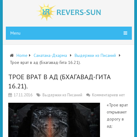
Menu
Home
Санатана-Дхарма
Выдержки из Писаний
Трое врат в ад (Бхагавад-Гита 16.21).
ТРОЕ ВРАТ В АД (БХАГАВАД-ГИТА
16.21).
17.11.2016
Выдержки из Писаний
Комментариев нет
«Трое врат
открывают
дорогу в
ад: