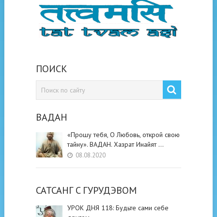
ПОИСК
ВАДАН
«Прошу тебя, О Любовь, открой свою
тайну». ВАДАН. Хазрат Инайят …
08.08.2020
САТСАНГ C ГУРУДЭВОМ
УРОК ДНЯ 118: Будьте cами cебе