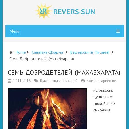
Menu
Home
Санатана-Дхарма
Выдержки из Писаний
Семь Добродетелей. (Махабхарата)
СЕМЬ ДОБРОДЕТЕЛЕЙ. (МАХАБХАРАТА)
17.11.2016
Выдержки из Писаний
Комментариев нет
«Стойкость,
душевное
спокойствие,
смирение,