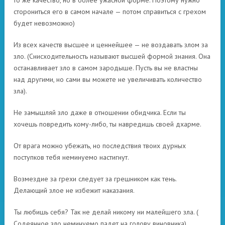
то же качество, но в более ужасной форме. Поэтому нужно
сторониться его в самом начале — потом справиться с грехом
будет невозможно)
Из всех качеств высшее и ценнейшее — не воздавать злом за
зло. (Снисходительность называют высшей формой знания. Она
останавливает зло в самом зародыше. Пусть вы не властны
над другими, но сами вы можете не увеличивать количество
зла).
Не замышляй зло даже в отношении обидчика. Если ты
хочешь повредить кому-либо, ты навредишь своей дхарме.
От врага можно убежать, но последствия твоих дурных
поступков тебя неминуемо настигнут.
Возмездие за грехи следует за грешником как тень.
Делающий злое не избежит наказания.
Ты любишь себя? Так не делай никому ни малейшего зла. (
Содеянное зло неминуемо падет на голову виновника)