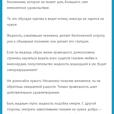
беззаконию, которое не может дать большего, чем
мимолетное удовольствие.
Те, кто обуздал чувства и видит истину, никогда не зарится на
чужое.
Жадность, охватившая человека, делает бесполезной остроту
ума и обширные познания: она делает его глупцом.
Если ты ведешь образ жизни праведного домохозяина,
стремясь научиться видеть всех существ глазами любви и
милосердия, попустительство жадности, вошедшей в ум, будет
саморазрушением!
Не домогайся чужого. Незаконно получив желаемое, ты не
обретешь ожидаемой радости. Только праведность дает
действительное удовлетворение.
Быть жадным глупо: жадность подобна смерти. С другой
стороны, смотреть завистливыми глазами на чужое добро —