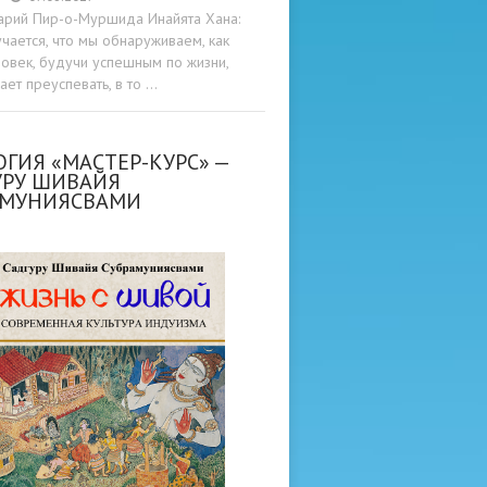
арий Пир-о-Муршида Инайята Хана:
учается, что мы обнаруживаем, как
овек, будучи успешным по жизни,
ет преуспевать, в то …
ГИЯ «МАСТЕР-КУРС» —
УРУ ШИВАЙЯ
АМУНИЯСВАМИ