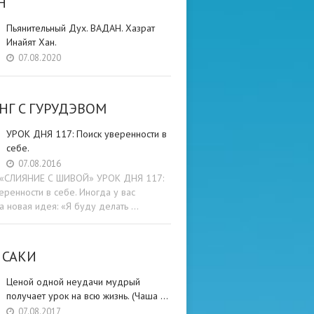
Н
Пьянительный Дух. ВАДАН. Хазрат
Инайят Хан.
07.08.2020
НГ C ГУРУДЭВОМ
УРОК ДНЯ 117: Поиск уверенности в
себе.
07.08.2016
и «СЛИЯНИЕ С ШИВОЙ» УРОК ДНЯ 117:
еренности в себе. Иногда у вас
а новая идея: «Я буду делать …
 САКИ
Ценой одной неудачи мудрый
получает урок на всю жизнь. (Чаша …
07.08.2017