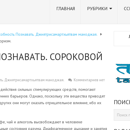
ГЛАВНАЯ
РУБРИКИ
СС
обность Познавать. Джнятрисамартхьятвам маноджая.
оризм.
ОЗНАВАТЬ. СОРОКОВОЙ
ть. Джнятрисамартхьятвам маноджая.
Комментариев нет
здействия сильных стимулирующих средств, помогают
нних барьеров. Однако, поскольку эти вещества приводят
ПОИС
других они могут оказать отрицательное влияние, ибо их
фе, чай и алкоголь высвобождают в человеке
ьные состояния разума. Диафрагменное дыхание и занятия