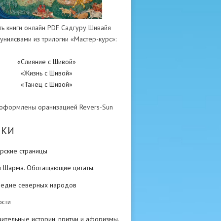
ть книги онлайн PDF Садгуру Шивайя
униясвами из трилогии «Мастер-курс»:
«Слияние с Шивой»
«Жизнь с Шивой»
«Танец с Шивой»
 оформлены оранизацией Revers-Sun
ИКИ
рские страницы
н Шарма. Обогащающие цитаты.
ледие северных народов
ости
ительные истории, притчи и афоризмы.