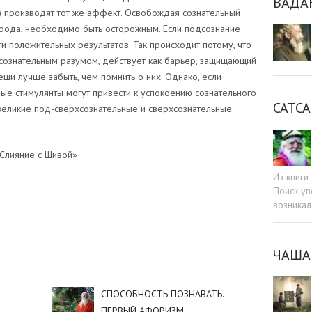
ВАДА
) производят тот же эффект. Освобождая сознательный
рода, необходимо быть осторожным. Если подсознание
и положительных результатов. Так происходит потому, что
сознательным разумом, действует как барьер, защищающий
ещи лучше забыть, чем помнить о них. Однако, если
ные стимулянты могут привести к успокоению сознательного
САТСА
 великие под-сверхсознательные и сверхсознательные
Слияние с Шивой»
Из книг
Поиск ув
возникал
sniki
dIn
tter
Отправить
ЧАША
.
СПОСОБНОСТЬ ПОЗНАВАТЬ.
ПЕРВЫЙ АФОРИЗМ.