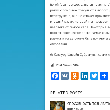
йогой (если осуществляются правильно
разум с помощью стимулянтов любого 
перегружено, оно не сможет произвест
внешний разум, который мы называем 
человека от самого себя. Некоторые в
подсознание чистое, те же самые силь
разума, и тогда смогут быть получены
откровения.
© Садгуру Шивайя Субрамуниясвами «
Post Views:
986
Facebook
VK
Odnoklas
Linke
Twi
RELATED POSTS
СПОСОБНОСТЬ ПОЗНАВАТЬ
ВВЕДЕНИЕ