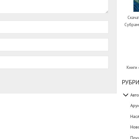
Скача
Субрам
Книги
РУБР
Авто
Ару
Нас
Нов
Поуч