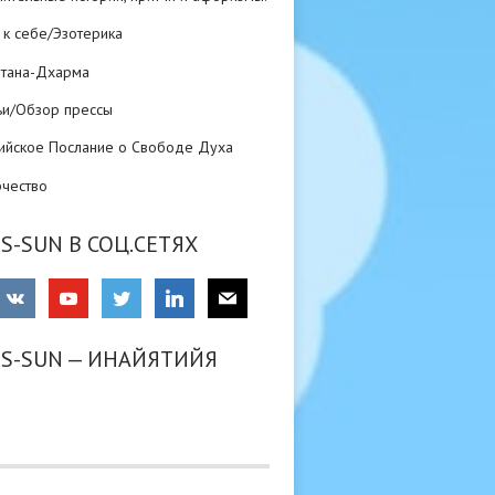
 к себе/Эзотерика
атана-Дхарма
ьи/Обзор прессы
ийское Послание о Свободе Духа
рчество
S-SUN В СОЦ.СЕТЯХ
RS-SUN — ИНАЙЯТИЙЯ