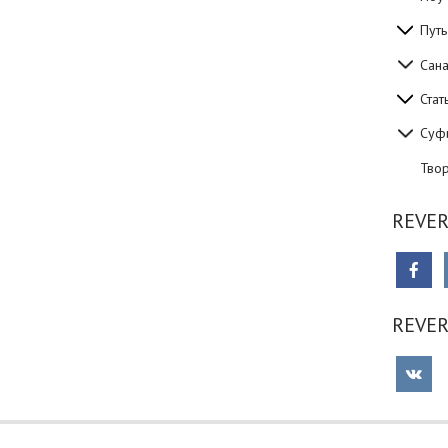
Путь
Сан
Стат
Суф
Тво
REVER
REVE