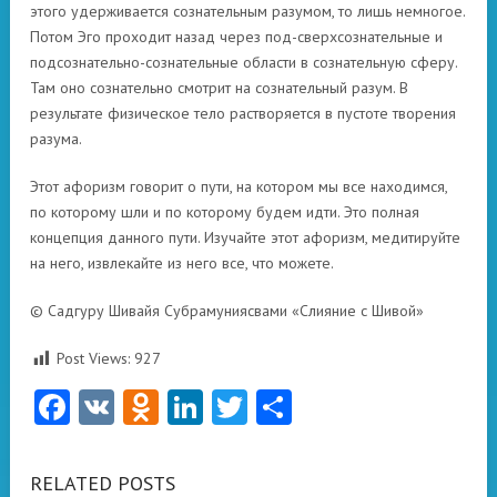
этого удерживается сознательным разумом, то лишь немногое.
Потом Эго проходит назад через под-сверхсознательные и
подсознательно-сознательные области в сознательную сферу.
Там оно сознательно смотрит на сознательный разум. В
результате физическое тело растворяется в пустоте творения
разума.
Этот афоризм говорит о пути, на котором мы все находимся,
по которому шли и по которому будем идти. Это полная
концепция данного пути. Изучайте этот афоризм, медитируйте
на него, извлекайте из него все, что можете.
© Садгуру Шивайя Субрамуниясвами «Слияние с Шивой»
Post Views:
927
Facebook
VK
Odnoklassniki
LinkedIn
Twitter
Отправить
RELATED POSTS