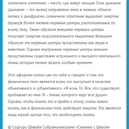
солнечное сплетение – место, где живут эмоции. Если дыхание
(дыхание – это жизнь) направлено вниз, в нижние области
легких, к диафрагме, солнечное сплетение выделяет энергию
(прану)в более мелкие нервные центры, расположенные по
всему телу. Таким образом внешние нервные центры
получают энергию подсознательного мышления. Внешним
образом эти нервные центры представлены как люди и
животные. Однако внутренние нервные центры внешне
представлены существами астрального и высшего ментального
плана, которых можно видеть особым зрением.
Этот афоризм полон сам по себе и говорит о том, что
физическое тело является всем, что выступает в качестве
объективного и субъективного. «Я есмь То. Все, что существует,
пребывает во мне. Я – Атман, которого ищут все души».
Однако, чтобы понять это и прийти к этому, очень важно
понять, как в физическом теле действуют энергии. Это является
лишь малой частью того, что необходимо понять.
© Садгуру Шивайя Субрамуниясвами «Слияние с Шивой»