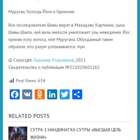
Муруган, Господь Йоги и Гармонии
Все последователи Шивы верят в Махадэву Картикею, сына
Шивы-Шакти, чей вель милости уничтожает узы неведения. Йог,
приняв позу лотоса, чтит Муругана. Обузданный таким
образом, его разум успокаивается. Аум.
© Copyright:
Ладомир Родумилов
, 2021
Свидетельство о публикации №221020601262
Post Views:
634
Facebook
VK
Odnoklassniki
LinkedIn
Twitter
Отправить
RELATED POSTS
СУТРА 1 НАНДИНАТХА СУТРЫ «ВЫСШАЯ ЦЕЛЬ
ЖИЗНИ»