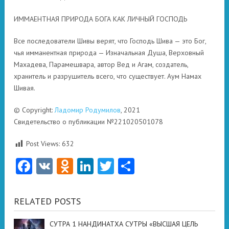
ИММАЕНТНАЯ ПРИРОДА БОГА КАК ЛИЧНЫЙ ГОСПОДЬ
Все последователи Шивы верят, что Господь Шива — это Бог,
чья имманентная природа — Изначальная Душа, Верховный
Махадева, Парамешвара, автор Вед и Агам, создатель,
хранитель и разрушитель всего, что существует. Аум Намах
Шивая.
© Copyright:
Ладомир Родумилов
, 2021
Свидетельство о публикации №221020501078
Post Views:
632
Facebook
VK
Odnoklassniki
LinkedIn
Twitter
Отправить
RELATED POSTS
СУТРА 1 НАНДИНАТХА СУТРЫ «ВЫСШАЯ ЦЕЛЬ