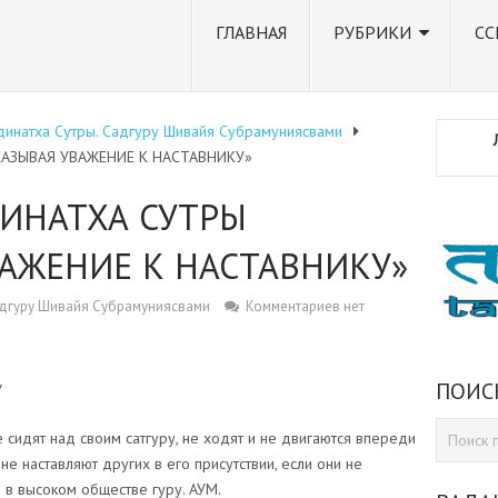
ГЛАВНАЯ
РУБРИКИ
СС
динатха Сутры. Садгуру Шивайя Субрамуниясвами
КАЗЫВАЯ УВАЖЕНИЕ К НАСТАВНИКУ»
ДИНАТХА СУТРЫ
АЖЕНИЕ К НАСТАВНИКУ»
адгуру Шивайя Субрамуниясвами
Комментариев нет
ПОИС
У
 сидят над своим сатгуру, не ходят и не двигаются впереди
не наставляют других в его присутствии, если они не
 в высоком обществе гуру. АУМ.