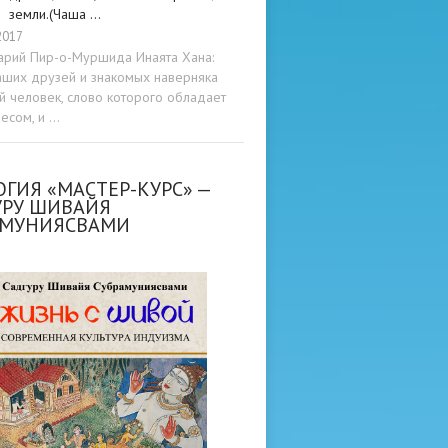
земли.(Чаша …
2017
арий Пир-о-Муршида Инаята Хана:
аших друзей и знакомых наверняка
ой человек, слово которого обладает
весом, и …
ГИЯ «МАСТЕР-КУРС» —
УРУ ШИВАЙЯ
АМУНИЯСВАМИ