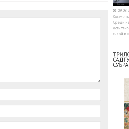
09.08.
Коммент
Среди н
есть так
силой и 
ТРИЛО
САДГ
СУБР