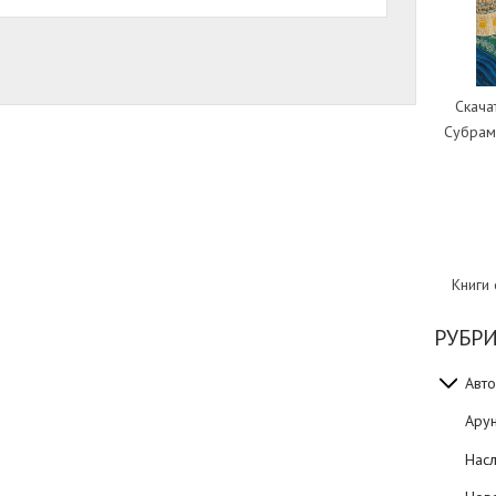
Скача
Субрам
Книги
РУБР
Авто
Ару
Нас