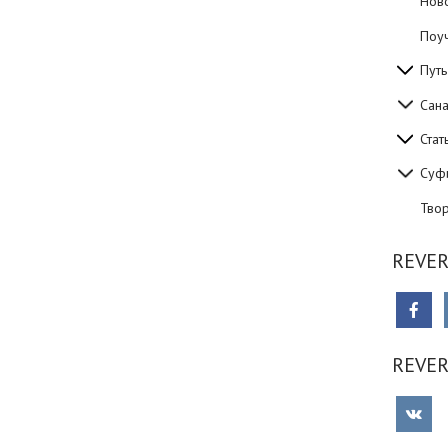
Нов
Поуч
Путь
Сан
Стат
Суф
Тво
REVER
REVE