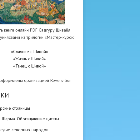
ть книги онлайн PDF Садгуру Шивайя
униясвами из трилогии «Мастер-курс»:
«Слияние с Шивой»
«Жизнь с Шивой»
«Танец с Шивой»
 оформлены оранизацией Revers-Sun
ИКИ
рские страницы
н Шарма. Обогащающие цитаты.
ледие северных народов