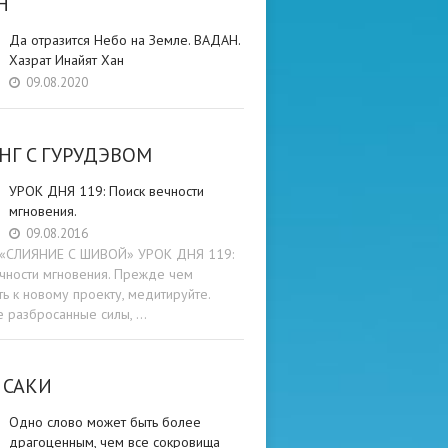
Н
Да отразится Небо на Земле. ВАДАН.
Хазрат Инайят Хан
09.08.2020
НГ C ГУРУДЭВОМ
УРОК ДНЯ 119: Поиск вечности
мгновения.
09.08.2016
и «СЛИЯНИЕ С ШИВОЙ» УРОК ДНЯ 119:
чности мгновения. Прежде чем
ть к новому проекту, медитируйте.
е разбросанные силы, …
 САКИ
Одно слово может быть более
драгоценным, чем все сокровища