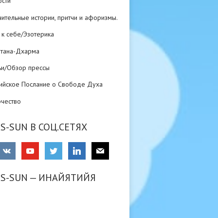
ости
ительные истории, притчи и афоризмы.
 к себе/Эзотерика
атана-Дхарма
ьи/Обзор прессы
ийское Послание о Свободе Духа
рчество
S-SUN В СОЦ.СЕТЯХ
RS-SUN — ИНАЙЯТИЙЯ