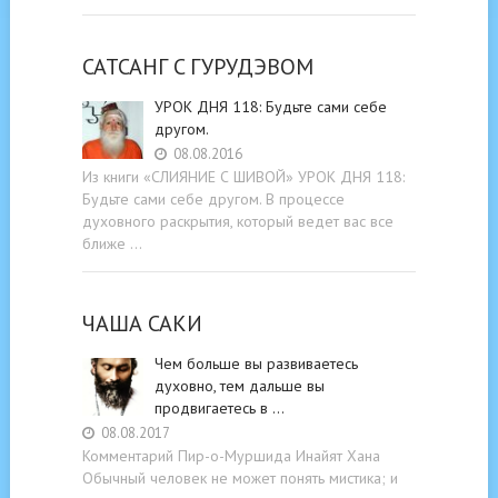
САТСАНГ C ГУРУДЭВОМ
УРОК ДНЯ 118: Будьте cами cебе
другом.
08.08.2016
Из книги «СЛИЯНИЕ С ШИВОЙ» УРОК ДНЯ 118:
Будьте cами cебе другом. В процессе
духовного раскрытия, который ведет вас все
ближе …
ЧАША САКИ
Чем больше вы развиваетесь
духовно, тем дальше вы
продвигаетесь в …
08.08.2017
Комментарий Пир-о-Муршида Инайят Хана
Обычный человек не может понять мистика; и