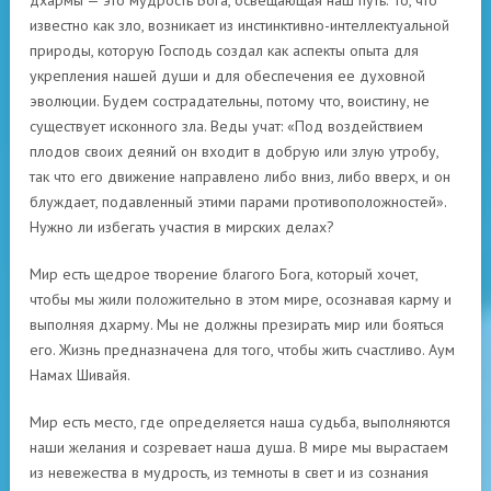
дхармы — это мудрость Бога, освещающая наш путь. То, что
известно как зло, возникает из инстинктивно-интеллектуальной
природы, которую Господь создал как аспекты опыта для
укрепления нашей души и для обеспечения ее духовной
эволюции. Будем сострадательны, потому что, воистину, не
существует исконного зла. Веды учат: «Под воздействием
плодов своих деяний он входит в добрую или злую утробу,
так что его движение направлено либо вниз, либо вверх, и он
блуждает, подавленный этими парами противоположностей».
Нужно ли избегать участия в мирских делах?
Мир есть щедрое творение благого Бога, который хочет,
чтобы мы жили положительно в этом мире, осознавая карму и
выполняя дхарму. Мы не должны презирать мир или бояться
его. Жизнь предназначена для того, чтобы жить счастливо. Аум
Намах Шивайя.
Мир есть место, где определяется наша судьба, выполняются
наши желания и созревает наша душа. В мире мы вырастаем
из невежества в мудрость, из темноты в свет и из сознания