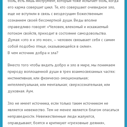
боль, есть лишь инструмент, который тоже испытает боль, когда
его карма совершит цикл. Те, кто совершают очевидное зло,
еще не вступили в связь с вездесущим божественным
сознанием своей бессмертной души. Веды вполне
справедливо говорят: «Человек, влекомый и искажаемый
потоком свойств, приходит в состояние самодовольства.
Думая: «это я и это мое», — человек связывает себя с самим
собой подобно птице, оказывающейся в силке».
В чем источник добра и зла?
Вместо того чтобы видеть добро и зло в мире, мы понимаем
природу воплощенной души в трех взаимосвязанных частях:
инстинктивная, или физическо-эмоциональная;
интеллектуальная, или ментальная; сверхсознательная, или
духовная. Аум.
Зло не имеет источника, если только таким источником не
является невежество. Тем не менее является благом опасаться
неправедности. Невежественные люди жалуются,
оправдывают, боятся и критикуют «греховные деяния»,