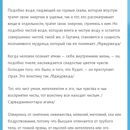
Подобно воде, падающей на горные скалы, которая впустую
тратит свою энергию в ущелье, так и тот, кто рассматривает
вещи в отдельности, тратит свою энергию, стремясь к ним. Но
подобно чистой воде, которая влита в чистую воду и остается
совершенно чистой, такой же, о Гаутама, становится и сущность
молчаливого мудреца, который так ее понимает. /Яджурведа/
Когда человек познает атман — себя, внутреннюю жизнь, — он,
подобно пчеле, наслаждается сладостью цветов чувств.
Господин того, что было, и того, что будет, — он преступает
страх. Это воистину так. /Яджурведа/
Тот, кто чист умом, интеллектом и эго, чьи чувства и чьи
восприятия чисты, тот воистину все находит чистым. /
Сарваджняноттара-агама/
Отвернись от смятения, невежества, иллюзий, мечтаний, сна или
бодрствования, потому что Высшее отличается от грубого
тела, от тонкой пряны, от мыслей или интеллекта или эго.