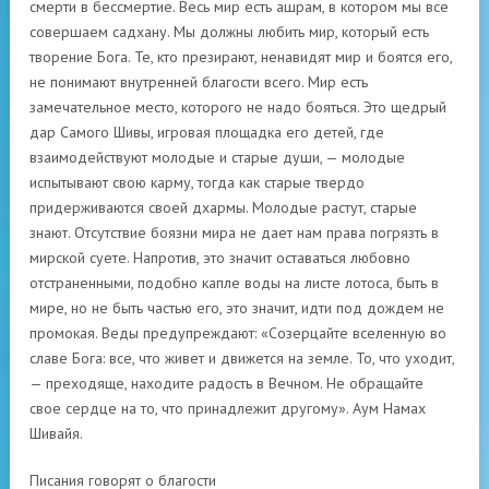
смерти в бессмертие. Весь мир есть ашрам, в котором мы все
совершаем садхану. Мы должны любить мир, который есть
творение Бога. Те, кто презирают, ненавидят мир и боятся его,
не понимают внутренней благости всего. Мир есть
замечательное место, которого не надо бояться. Это щедрый
дар Самого Шивы, игровая площадка его детей, где
взаимодействуют молодые и старые души, — молодые
испытывают свою карму, тогда как старые твердо
придерживаются своей дхармы. Молодые растут, старые
знают. Отсутствие боязни мира не дает нам права погрязть в
мирской суете. Напротив, это значит оставаться любовно
отстраненными, подобно капле воды на листе лотоса, быть в
мире, но не быть частью его, это значит, идти под дождем не
промокая. Веды предупреждают: «Созерцайте вселенную во
славе Бога: все, что живет и движется на земле. То, что уходит,
— преходяще, находите радость в Вечном. Не обращайте
свое сердце на то, что принадлежит другому». Аум Намах
Шивайя.
Писания говорят о благости