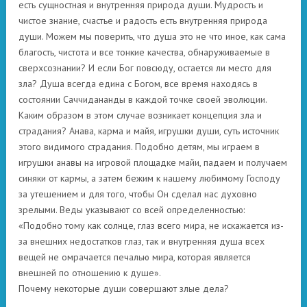
есть сущностная и внутренняя природа души. Мудрость и
чистое знание, счастье и радость есть внутренняя природа
души. Можем мы поверить, что душа это не что иное, как сама
благость, чистота и все тонкие качества, обнаруживаемые в
сверхсознании? И если Бог повсюду, остается ли место для
зла? Душа всегда едина с Богом, все время находясь в
состоянии Саччидананды в каждой точке своей эволюции.
Каким образом в этом случае возникает концепция зла и
страдания? Анава, карма и майя, игрушки души, суть источник
этого видимого страдания. Подобно детям, мы играем в
игрушки анавы на игровой площадке майи, падаем и получаем
синяки от кармы, а затем бежим к нашему любимому Господу
за утешением и для того, чтобы Он сделал нас духовно
зрелыми. Веды указывают со всей определенностью:
«Подобно тому как солнце, глаз всего мира, не искажается из-
за внешних недостатков глаз, так и внутренняя душа всех
вещей не омрачается печалью мира, которая является
внешней по отношению к душе».
Почему некоторые души совершают злые дела?