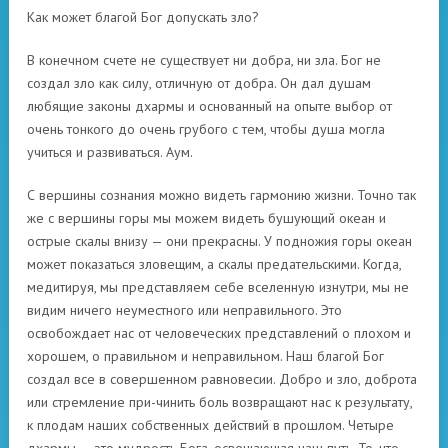
Как может благой Бог допускать зло?
В конечном счете не существует ни добра, ни зла. Бог не
создал зло как силу, отличную от добра. Он дал душам
любящие законы дхармы и основанный на опыте выбор от
очень тонкого до очень грубого с тем, чтобы душа могла
учиться и развиваться. Аум.
С вершины сознания можно видеть гармонию жизни. Точно так
же с вершины горы мы можем видеть бушующий океан и
острые скалы внизу — они прекрасны. У подножия горы океан
может показаться зловещим, а скалы предательскими. Когда,
медитируя, мы представляем себе вселенную изнутри, мы не
видим ничего неуместного или неправильного. Это
освобождает нас от человеческих представлений о плохом и
хорошем, о правильном и неправильном. Наш благой Бог
создал все в совершенном равновесии. Добро и зло, доброта
или стремление при-чинить боль возвращают нас к результату,
к плодам наших собственных действий в прошлом. Четыре