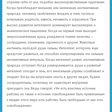
отделяя себя от них, подобно высоконравственным пуританам.
Когда преобладает внешняя, или низменная, инстинктивная
природа, человеку свойственно впадать в гнев, пугаться,
испытывать жадность, зависть, ненависть и огрызаться. При
высоко развитом интеллекте доминирует высокомерие и
аналитическое мышление. Когда на первый план выходит
сверхсознательная душа, рождаются тонкие качества —
сострадание, понимание, скромность и другие. Животные
инстинкты молодой души сильны. Интеллект, которому еще
предстоит развиться, не способен контролировать эти сильные
инстинктивные импульсы. Когда интеллект развит, инстинктивная
природа отступает. Когда разворачивается душа и развитый
интеллект отходит в тень, его ментальная упряжь ослабевает и
спадает. Когда мы встречаем злость в других людях, будем
сострадательны, поскольку не существует внутренне
присущего зла. Веды говорят: «Ум есть воистину источник
рабства, но также и источник освобождения. Быть привязанным
к вещам этого мира есть рабство. Быть свободным от них есть
освобождение».