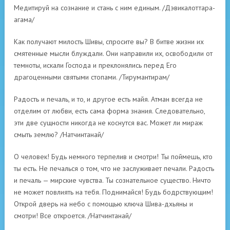
Медитируй на сознание и стань с ним единым. /Дэвикалоттара-
агама/
Как получают милость Шивы, спросите вы? В битве жизни их
смятенные мысли блуждали. Они направили их, освободили от
темноты, искали Господа и преклонялись перед Его
драгоценными святыми стопами. /Тирумантирам/
Радость и печаль, и то, и другое есть майя. Атман всегда не
отделим от любви, есть сама форма знания. Следовательно,
эти две сущности никогда не коснутся вас. Может ли мираж
смыть землю? /Натчинтанай/
О человек! Будь немного терпелив и смотри! Ты поймешь, кто
ты есть. Не печалься о том, что не заслуживает печали. Радость
и печаль — мирские чувства. Ты сознательное существо. Ничто
не может повлиять на тебя. Поднимайся! Будь бодрствующим!
Открой дверь на небо с помощью ключа Шива-дхьяны и
смотри! Все откроется. /Натчинтанай/