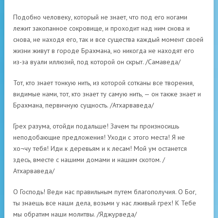
Подобно человеку, который не знает, что под его ногами
лежит закопанное сокровище, и проходит над ним снова и
снова, не находя его, так и все существа каждый момент своей
жизни живут в городе Брахмана, но никогда не находят его
из-за вуали иллюзий, под которой он скрыт. /Самаведа/
Тот, кто знает тонкую нить, из которой сотканы все творения,
видимые нами, тот, кто знает ту самую нить, — он также знает и
Брахмана, первичную сущность. /Атхарваведа/
Грех разума, отойди подальше! Зачем ты произносишь
неподобающие предложения! Уходи с этого места! Я не
хо¬чу тебя! Иди к деревьям и к лесам! Мой ум останется
здесь, вместе с нашими домами и нашим скотом. /
Атхарваведа/
О Господь! Веди нас правильным путем благополучия. О Бог,
ты знаешь все наши дела, возьми у нас лживый грех! К Тебе
мы обратим наши молитвы. /Яджурведа/