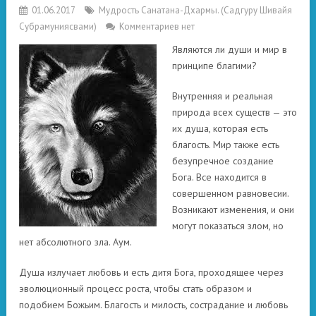
01.06.2017
Мудрость Санатана-Дхармы. (Садгуру Шивайя
Субрамуниясвами)
Комментариев нет
Являются ли души и мир в
принципе благими?
Внутренняя и реальная
природа всех существ — это
их душа, которая есть
благость. Мир также есть
безупречное создание
Бога. Все находится в
совершенном равновесии.
Возникают изменения, и они
могут показаться злом, но
нет абсолютного зла. Аум.
Душа излучает любовь и есть дитя Бога, проходящее через
эволюционный процесс роста, чтобы стать образом и
подобием Божьим. Благость и милость, сострадание и любовь