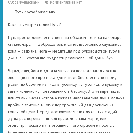
Субрамуниясвами)
Комментариев нет
Путь к освобождению
Каковы четыре стадии Пути?
Путь просветления естественным образом делится на четыре
стадии: чаръя — добродетель и самоотверженное служение;
крия — садхана; йога — медитация под руководством гуру и
джняна — состояние мудрости реализованной души. Аум.
Чаръя, крия, йога и джняна являются последовательностью
эволюционного процесса души, подобного естественному
развитию бабочки из яйца в гусеницу, из гусеницы в куколку и
затем конечному превращению в бабочку. Это четыре пады,
или стадии, через которые каждая человеческая душа должна
пройти в течение многих перерождений для достижения
конечной цели. Перед достижением этих духовных стадий
душа растворена в низкой природе анава-марги, или
эгоцентрического пути, ограниченного страхом и похотью,
болезненной злобой, ревностью, спутанностью сознания,