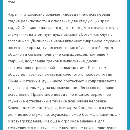
Аум.
Чаръя, что дословно означает «поведение», есть первая
стадия религиозности и основание для следующих трех
стадий. Она также называется даса-марга, что означает «путь
служения»; на этом пути душа связана с Богом как слуга с
господином. Дисциплина чарьи включает смиренное служение,
посещение храма, выполнение своих обязанностей перед
общиной и семьей, почитание святых людей, почтение к
старшим, искупление грехов и выполнение десяти
классических ограничений, называемых яма. В сильном
обществе чарьи выполняются, хочет этого человек или нет.
Юные и мятежные души часто протестуют и сопротивляются,
тогда как зрелые души выполняют эти обязанности вполне
естественно. Правильное поведение и самоотверженное
служение естественны в течение всей жизни человека.
Ключевым моментом чарьи, или карма-йоги, является сева —
религиозное служение, осуществляемое без малейшей мысли
о вознаграждении, имеющее огромное значение для
смягчения эго и вызывающее внутреннее поклонение души.