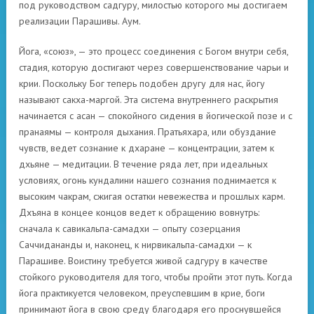
под руководством садгуру, милостью которого мы достигаем
реализации Парашивы. Аум.
Йога, «союз», — это процесс соединения с Богом внутри себя,
стадия, которую достигают через совершенствование чарьи и
крии. Поскольку Бог теперь подобен другу для нас, йогу
называют сакха-маргой. Эта система внутреннего раскрытия
начинается с асан — спокойного сидения в йогической позе и с
пранаямы — контроля дыхания. Пратьяхара, или обуздание
чувств, ведет сознание к дхаране — концентрации, затем к
дхьяне — медитации. В течение ряда лет, при идеальных
условиях, огонь кундалини нашего сознания поднимается к
высоким чакрам, сжигая остатки невежества и прошлых карм.
Дхъяна в концеe концов ведет к обращению вовнутрь:
сначала к савикальпа-самадхи — опыту созерцания
Саччидананды и, наконец, к нирвикальпа-самадхи — к
Парашиве. Воистину требуется живой садгуру в качестве
стойкого руководителя для того, чтобы пройти этот путь. Когда
йога практикуется человеком, преуспевшим в крие, боги
принимают йога в свою среду благодаря его проснувшейся