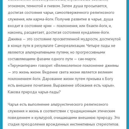
эгоизмом, темнотой и гневом. Затем душа просыпается,
достигая состояния чарьи, самоотверженного религиозного
служения, или карма-йоги. Получив развитие в чарье, душа
входит в состояние крии — поклонения, или бхакти-йоги, и,
наконец, расцветает, достигая состояния кундалини-йоги.
Джняна — это состояние просветленной мудрости, достигнутой
в конце пути в результате Самореализации. Четыре пады не
являются альтернативными путями, но прогрессивными
составляющими фазами одного пути — сан-марги.
«Тирумантирам» говорит: «Великолепное поклонение джняны
— это жизнь жизни. Видение света жизни является великим
поклонением йоги. Дарование жизни путем призыва к Богу
есть внешнее почитание. Выражение обожания есть чарья».
Какова природа чарья-пады?
Чаръя есть выполнение альтруистического религиозного
служения и жизнь в соответствии с традиционным этическим
поведением и культурой, очищающими внешнюю природу. Это
стадия преодоления врожденных инстинктивных стереотипов.