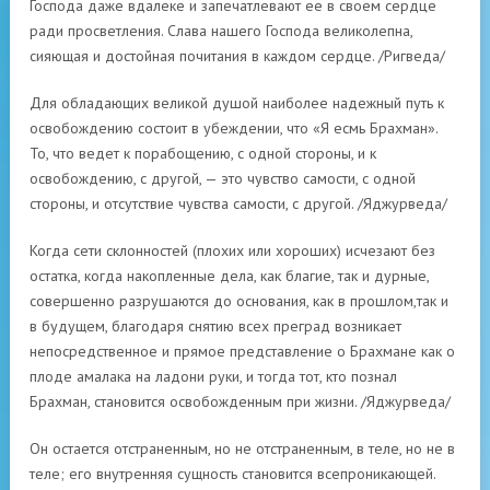
Господа даже вдалеке и запечатлевают ее в своем сердце
ради просветления. Слава нашего Господа великолепна,
сияющая и достойная почитания в каждом сердце. /Ригведа/
Для обладающих великой душой наиболее надежный путь к
освобождению состоит в убеждении, что «Я есмь Брахман».
То, что ведет к порабощению, с одной стороны, и к
освобождению, с другой, — это чувство самости, с одной
стороны, и отсутствие чувства самости, с другой. /Яджурведа/
Когда сети склонностей (плохих или хороших) исчезают без
остатка, когда накопленные дела, как благие, так и дурные,
совершенно разрушаются до основания, как в прошлом,так и
в будущем, благодаря снятию всех преград возникает
непосредственное и прямое представление о Брахмане как о
плоде амалака на ладони руки, и тогда тот, кто познал
Брахман, становится освобожденным при жизни. /Яджурведа/
Он остается отстраненным, но не отстраненным, в теле, но не в
теле; его внутренняя сущность становится всепроникающей.