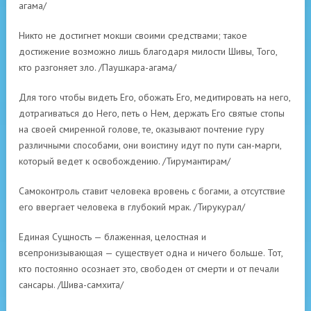
агама/
Никто не достигнет мокши своими средствами; такое
достижение возможно лишь благодаря милости Шивы, Того,
кто разгоняет зло. /Паушкара-агама/
Для того чтобы видеть Его, обожать Его, медитировать на него,
дотрагиваться до Него, петь о Нем, держать Его святые стопы
на своей смиренной голове, те, оказывают почтение гуру
различными способами, они воистину идут по пути сан-марги,
который ведет к освобождению. /Тирумантирам/
Самоконтроль ставит человека вровень с богами, а отсутствие
его ввергает человека в глубокий мрак. /Тирукурал/
Единая Сущность — блаженная, целостная и
всепронизывающая — существует одна и ничего больше. Тот,
кто постоянно осознает это, свободен от смерти и от печали
сансары. /Шива-самхита/