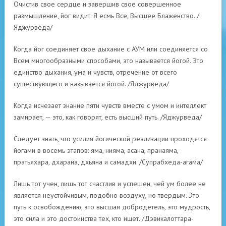
Очистив свое сердце и завершив свое совершенное
размышление, йог видит: Я есмь Все, Высшее Блаженство. /
Яджурведа/
Когда йог соединяет свое дыхание с АУМ или соединяется со
Всем многообразными способами, это называется йогой. Это
единство дыхания, ума и чувств, отречение от всего
существующего и называется йогой. /Яджурведа/
Когда исчезает знание пяти чувств вместе с умом и интеллект
замирает, — это, как говорят, есть высший путь. /Яджурведа/
Следует знать, что усилия йогической реализации проходятся
йогами в восемь этапов: яма, нияма, асана, пранаяма,
пратьяхара, дхарана, дхьяна и самадхи. /Супрабхеда-агама/
Лишь тот учен, лишь тот счастлив и успешен, чей ум более не
является неустойчивым, подобно воздуху, но твердым. Это
путь к освобождению, это высшая добродетель, это мудрость,
это сила и это достоинства тех, кто ищет. /Дэвикалоттара-