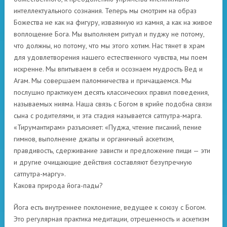
интеллектуального сознания. Теперь мы смотрим на образ
Божества не как на фигуру, изваянную из камня, а как на живое
воплощение Бога. Мы выполняем ритуал и пуджу не потому,
что должны, но потому, что мы этого хотим. Нас тянет в храм
для удовлетворения нашего естественного чувства, мы поем
искренне. Мы впитываем в себя и осознаем мудрость Вед и
Агам. Мы совершаем паломничества и причащаемся. Мы
послушно практикуем десять классических правил поведения,
называемых нияма. Наша связь с Богом в крийе подобна связи
сына с родителями, и эта стадия называется сатпутра-марга.
«Тирумантирам» разъясняет: «Пуджа, чтение писаний, пение
гимнов, выполнение джапы и органичный аскетизм,
правдивость, сдерживание зависти и предложение пищи — эти
и другие очищающие действия составляют безупречную
сатпутра-маргу».
Какова природа йога-пады?
Йога есть внутреннее поклонение, ведущее к союзу с Богом.
Это регулярная практика медитации, отрешенность и аскетизм