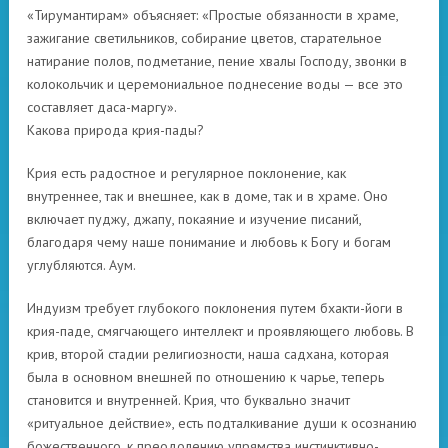
«Тирумантирам» объясняет: «Простые обязанности в храме,
зажигание светильников, собирание цветов, старательное
натирание полов, подметание, пение хвалы Господу, звонки в
колокольчик и церемониальное поднесение воды — все это
составляет даса-маргу».
Какова природа крия-пады?
Крия есть радостное и регулярное поклонение, как
внутреннее, так и внешнее, как в доме, так и в храме. Оно
включает пуджу, джапу, покаяние и изучение писаний,
благодаря чему наше понимание и любовь к Богу и богам
углубляются. Аум.
Индуизм требует глубокого поклонения путем бхакти-йоги в
крия-паде, смягчающего интеллект и проявляющего любовь. В
крив, второй стадии религиозности, наша садхана, которая
была в основном внешней по отношению к чарье, теперь
становится и внутренней. Крия, что буквально значит
«ритуальное действие», есть подталкивание души к осознанию
божественного, к преодолению упрямства инстинктивно-