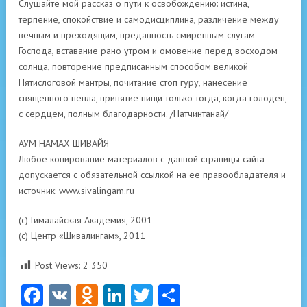
Слушайте мой рассказ о пути к освобождению: истина,
терпение, спокойствие и самодисциплина, различение между
вечным и преходящим, преданность смиренным слугам
Господа, вставание рано утром и омовение перед восходом
солнца, повторение предписанным способом великой
Пятислоговой мантры, почитание стоп гуру, нанесение
священного пепла, принятие пищи только тогда, когда голоден,
с сердцем, полным благодарности. /Натчинтанай/
АУМ НАМАХ ШИВАЙЯ
Любое копирование материалов с данной страницы сайта
допускается с обязательной ссылкой на ее правообладателя и
источник: www.sivalingam.ru
(с) Гималайская Академия, 2001
(с) Центр «Шивалингам», 2011
Post Views:
2 350
Facebook
VK
Odnoklassniki
LinkedIn
Twitter
Отправить