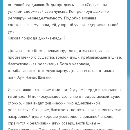
огненной кундалини. Веды предписывают: «Серьезным
усилием сдерживай свои чувства. Контролируй дыхание,
регулируй жизнедеятелъность. Подобно вознице,
сдерживающему лошадей, упорный ученик сдерживает свой
ум».
Какова природа джняна-пады ?
Джняна — это божественная мудрость, изливающаяся из
просветленного существа, зрелой души, пребывающей в Шиве,
благословенная реализация Бога у человека,
отрабатывающего земную карму. Джняна есть плод тапаса
йоги. Аум Намах Шивайя.
Инстинктивное сознание в молодой душе твердо и завязано в
тугой узел. Интеллектуальное сознание в подрастающей душе
сложно, и она видит физический мир единственной
реальностью. Сознание, близкое к сверхсознанию, в мистически
настроенной душе, хорошо усовершенствованной в крие,
стремится к реализации двух совершенств Шивы —
Саччидананды и Парашивы. Через йогу человек достигает