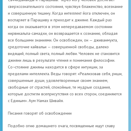
сверхсознательного состояния, чувствуя блаженство, всезнание
и совершенную тишину. Когда интеллект йога отключен, он
воспаряет в Парашиву и приходит к джняне. Каждый раз
когда он оказывается в этом непередаваемом состоянии
нирвикальпа-самадхи, он возвращается к сознанию, обладая
все большими знаниями. Он освобожден, он — дживанмукта,
средоточие кайвальи — совершенной свободы, далеко
видящий, полный света, полный любви. Человек не становится
джняни лишь в результате чтения и понимания философии.
Со¬стояние джняны находится в сфере интуиции, за
пределами интеллекта. Веды говорят: «Реализовав себя, риши,
совершенные души, удовлетворенные своим знанием,
свободные от страстей, спокойные, те мудрые создания,
которые достигли всеприсутствия со всех сторон, соединяются
с Единым». Аум Намах Шивайя.
Писания говорят об освобождении
Подобно огню домашнего очага, посвященные ищут славу