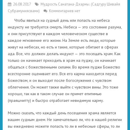
26.08.2017
Мудрость Санатана-Дхармы. (Садгуру Шивайя
Субрамуниясвами)
Комментариев нет
Чтобы явиться на судный день или попасть на небеса
индуисту не требуется смерть. Небеса — это состояние разума,
и они присутствуют в каждом человеческом существе в
каждое мгновение его жизни. На Земле есть люди, которые
живут на небесах, но есть и такие, которые обитают в сферах
ада. Все, что должен делать индуист — это посещать храм. Как
только он начинает приходить в храм на пуджу, он начинает
общаться с божественными силами. Во время пуджи Божество
всесторонне оценивает его. Вся его карма находится перед
Божеством, и он выходит после богослужения с чувством
облегчения. Он может также выйти с чувством вины. Это тоже
хорошо, так как в таком случае он примет епитимью
(праяшчитту) и быстро отработает невидимую карму.
Можно сказать, что каждый день посещения храма является
вашим судным днем. Не замечательно ли, что в нашей религии
вы ежедневно можете попасть то ли в небесные сферы, то ли