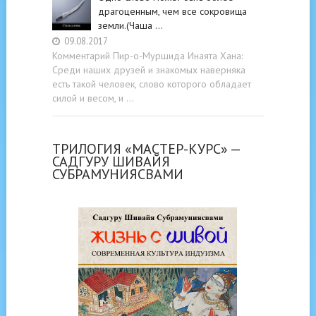
драгоценным, чем все сокровища
земли.(Чаша …
09.08.2017
Комментарий Пир-о-Муршида Инаята Хана:
Среди наших друзей и знакомых наверняка
есть такой человек, слово которого обладает
силой и весом, и …
ТРИЛОГИЯ «МАСТЕР-КУРС» —
САДГУРУ ШИВАЙЯ
СУБРАМУНИЯСВАМИ