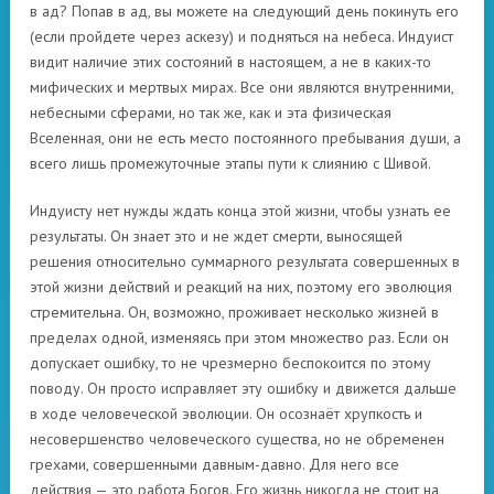
в ад? Попав в ад, вы можете на следующий день покинуть его
(если пройдете через аскезу) и подняться на небеса. Индуист
видит наличие этих состояний в настоящем, а не в каких-то
мифических и мертвых мирах. Все они являются внутренними,
небесными сферами, но так же, как и эта физическая
Вселенная, они не есть место постоянного пребывания души, а
всего лишь промежуточные этапы пути к слиянию с Шивой.
Индуисту нет нужды ждать конца этой жизни, чтобы узнать ее
результаты. Он знает это и не ждет смерти, выносящей
решения относительно суммарного результата совершенных в
этой жизни действий и реакций на них, поэтому его эволюция
стремительна. Он, возможно, проживает несколько жизней в
пределах одной, изменяясь при этом множество раз. Если он
допускает ошибку, то не чрезмерно беспокоится по этому
поводу. Он просто исправляет эту ошибку и движется дальше
в ходе человеческой эволюции. Он осознаёт хрупкость и
несовершенство человеческого существа, но не обременен
грехами, совершенными давным-давно. Для него все
действия — это работа Богов. Его жизнь никогда не стоит на