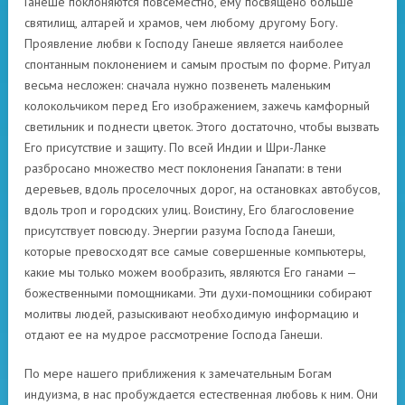
Ганеше поклоняются повсеместно, ему посвящено больше
святилищ, алтарей и храмов, чем любому другому Богу.
Проявление любви к Господу Ганеше является наиболее
спонтанным поклонением и самым простым по форме. Ритуал
весьма несложен: сначала нужно позвенеть маленьким
колокольчиком перед Его изображением, зажечь камфорный
светильник и поднести цветок. Этого достаточно, чтобы вызвать
Его присутствие и защиту. По всей Индии и Шри-Ланке
разбросано множество мест поклонения Ганапати: в тени
деревьев, вдоль проселочных дорог, на остановках автобусов,
вдоль троп и городских улиц. Воистину, Его благословение
присутствует повсюду. Энергии разума Господа Ганеши,
которые превосходят все самые совершенные компьютеры,
какие мы только можем вообразить, являются Его ганами —
божественными помощниками. Эти духи-помощники собирают
молитвы людей, разыскивают необходимую информацию и
отдают ее на мудрое рассмотрение Господа Ганеши.
По мере нашего приближения к замечательным Богам
индуизма, в нас пробуждается естественная любовь к ним. Они