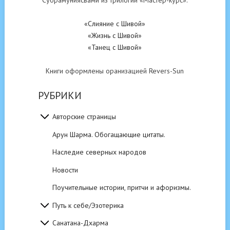
Субрамуниясвами из трилогии «Мастер-курс»:
«Слияние с Шивой»
«Жизнь с Шивой»
«Танец с Шивой»
Книги оформлены оранизацией Revers-Sun
РУБРИКИ
Авторские страницы
Арун Шарма. Обогащающие цитаты.
Наследие северных народов
Новости
Поучительные истории, притчи и афоризмы.
Путь к себе/Эзотерика
Санатана-Дхарма