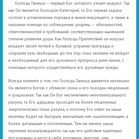
Господь Ганеша — первый Бог, которого узнаёт индуист. Так
как Он является Господом Категорий, то Его первая задача
состоит в установлении порядка в жизни верующего, а также в
оказании помощи по соблюдению дхармы — обязанностей,
ответственностей и требований, соответствующих нынешней
степени развития души. Как Господь Препятствий он искусно
владеет своей петлей и булавой, устраняя преграды и
сохраняя путь свободным до тех пор, пока человек не войдет
в необходимый для его духовного прогресса ритм жизни, с
помощью которого осуществляться его духовные нужды.
Всегда помните о том, что Господь Ганеша движется неспешно.
Он является Богом с обликом слона и его походка медленная
и грациозная. Так как Он Бог инстинктивно-интеллектуального
разума, то Его даршаны проходят на более медленных
энергетических токах разума, и поэтому Его ответ на наши
молитвы будет не быстрым, внезапным или ошеломляющим, а
более детальным и постепенным. Тем не менее, наше
терпение вознаграждается, так как его действия тщательно
продуманны и несут в себе огромную энергию; они