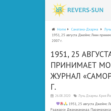
Home
Санатана-Дхарма
Лучь
1951, 25 августа Джеймс Линн прини
2007 г.
1951, 25 АВГУС
ПРИНИМАЕТ МО
ЖУРНАЛ «САМОР
Г.
26.08.2020
Лучь Дхармы. Крия Йо
1951, 25 августа Джеймс Л
Раджарси Джанакананда. Парамаханса 