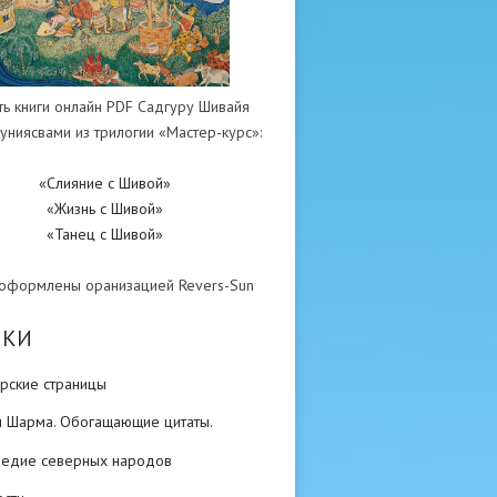
ть книги онлайн PDF Садгуру Шивайя
униясвами из трилогии «Мастер-курс»:
«Слияние с Шивой»
«Жизнь с Шивой»
«Танец с Шивой»
 оформлены оранизацией Revers-Sun
ИКИ
рские страницы
н Шарма. Обогащающие цитаты.
ледие северных народов