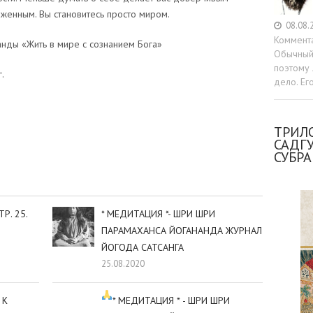
женным. Вы становитесь просто миром.
08.08.
Коммент
нды «Жить в мире с сознанием Бога»
Обычный 
поэтому 
.
дело. Ег
sniki
dIn
tter
Отправить
ТРИЛО
САДГ
СУБР
Р. 25.
* МЕДИТАЦИЯ *- ШРИ ШРИ
ПАРАМАХАНСА ЙОГАНАНДА ЖУРНАЛ
ЙОГОДА САТСАНГА
25.08.2020
 К
* МЕДИТАЦИЯ *
- ШРИ ШРИ