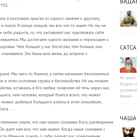
ВАДА
 YSS.
а я постоянно прыгал от одного занятия к другому,
 и покоя. В конце концов, мы все что-то ищем. Но мы не
и себе радость, то, что заставляет нас чувствовать себя
авливаемся. Мы достигаем одного желания и переходим к
САТСА
доровье. Чем больше у нас богатства, тем больше оно
 становимся. Это была моя жизнь до встречи с
трахе. Мы чего-то боимся, а затем начинаем беспокоиться
Из книг
ию в этом состоянии страха и беспокойства. Но мы можем
Будьте c
йства, оставаясь в Его любви, позволяя ей течь через нас.
духовног
шего, чем человек, который боится всего, что может
ближе …
о, можно добиться большего успеха в этом спокойном,
ога. ….
ЧАША
бственном опыте, что нам нужно сознание Бога, растворение
Он дает нам все, что нам нужно. Когда наше сознание с
ности. Меньше думать о себе делает вас доверчивым