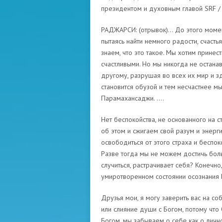
президентом и духовным главой SRF /
РАДЖАРСИ: (отрывок)… До этого момент
пытаясь найти немного радости, счастья
знаем, что это такое. Мы хотим принест
счастливыми. Но мы никогда не остан
другому, разрушая во всех их мир и з
становится обузой и тем несчастнее мы
Парамахансаджи. ….
Нет беспокойства, не основанного на с
об этом и сжигаем свой разум и энерг
освободиться от этого страха и беспоко
Разве тогда мы не можем достичь боль
случиться, растрачивает себя? Конечн
умиротворенном состоянии осознания Б
Друзья мои, я могу заверить вас на со
или слияние души с Богом, потому что 
Богом, мы забываем о себе как о лич