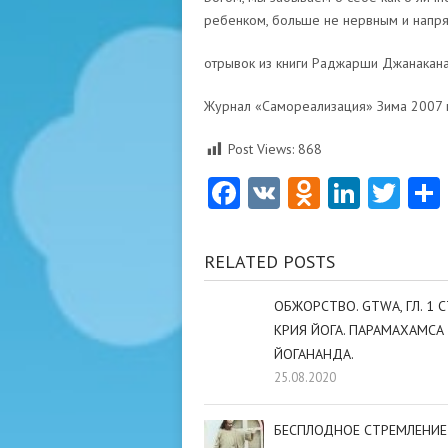
ребенком, больше не нервным и напря
отрывок из книги Раджарши Джанакана
Журнал «Самореализация» Зима 2007 г
Post Views:
868
Facebook
VK
Odnoklas
Linke
Twi
RELATED POSTS
ОБЖОРСТВО. GTWA, ГЛ. 1 СТ
КРИЯ ЙОГА. ПАРАМАХАМСА
ЙОГАНАНДА.
25.08.2020
БЕСПЛОДНОЕ СТРЕМЛЕНИЕ