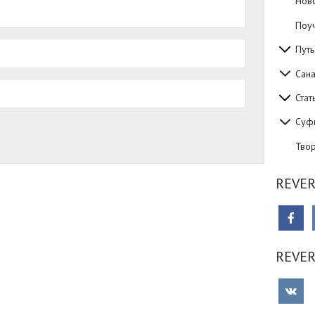
Нов
Поуч
Путь
Сан
Стат
Суф
Тво
REVER
REVE