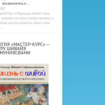
продвигаетесь в …
2017
арий Пир-о-Муршида Инайят Хана
человек не может понять мистика; и
люди всегда теряются, имея с ним
о …
ГИЯ «МАСТЕР-КУРС» —
УРУ ШИВАЙЯ
АМУНИЯСВАМИ