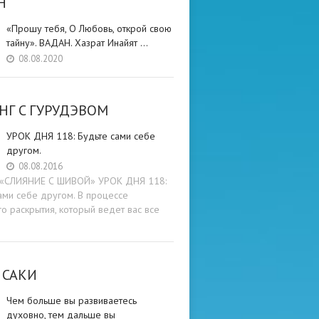
Н
«Прошу тебя, О Любовь, открой свою
тайну». ВАДАН. Хазрат Инайят …
08.08.2020
НГ C ГУРУДЭВОМ
УРОК ДНЯ 118: Будьте cами cебе
другом.
08.08.2016
и «СЛИЯНИЕ С ШИВОЙ» УРОК ДНЯ 118:
ами cебе другом. В процессе
о раскрытия, который ведет вас все
 САКИ
Чем больше вы развиваетесь
духовно, тем дальше вы