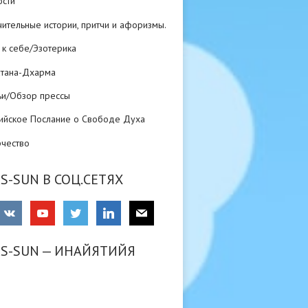
ости
ительные истории, притчи и афоризмы.
 к себе/Эзотерика
атана-Дхарма
ьи/Обзор прессы
ийское Послание о Свободе Духа
рчество
S-SUN В СОЦ.СЕТЯХ
RS-SUN — ИНАЙЯТИЙЯ