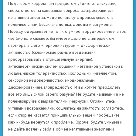
Под любым корректным предлогом уйдите от дискуссии,
спора, ответов на каверзные вопросы распространителя
негативной энергии. Надо понять суть происходящего: в
полемике с ним бессильна логика, доводы и аргументы.
Победу одерживает не тот, кто умнее и эрудированнее, а тот,
чье биополе сильнее. Вы имеете дело не с интеллектом
партнера, а с его «черной» натурой — дисфорической
активностью (склонностью разные воздействия
преобразовывать в отрицательную энергию),
антисинергическим стилем общения, негативной установкой к
людям, низкой толерантностью, «холодным» интеллектом,
сенсорной недоверчивостью, эмоциональным
диссонированием, зловредностью. И вы хотите преодолеть
все это лишь силой своего разума? Не будьте наивными и не
полемизируйте с выразителями «чернухи». Ограничьтесь
учтивыми возражениями, сошлитесь на занятость, согласитесь,
если спор не касается принципиальных вещей, пообещайте
как- нибудь вернуться к проблеме. Короче, будьте умными и
не дайте вовлечь себя в обмен негативными энергиями