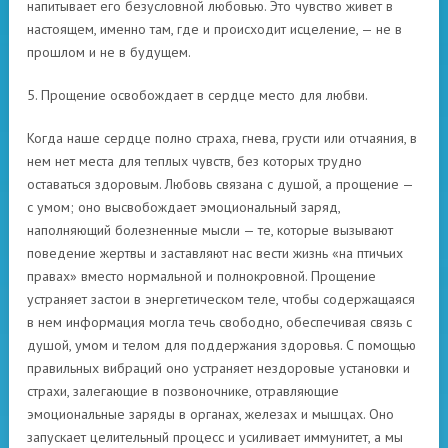
напитывает его безусловной любовью. Это чувство живет в
настоящем, именно там, где и происходит исцеление, — не в
прошлом и не в будущем.
5. Прощение освобождает в сердце место для любви.
Когда наше сердце полно страха, гнева, грусти или отчаяния, в
нем нет места для теплых чувств, без которых трудно
оставаться здоровым. Любовь связана с душой, а прощение —
с умом; оно высвобождает эмоциональный заряд,
наполняющий болезненные мысли — те, которые вызывают
поведение жертвы и заставляют нас вести жизнь «на птичьих
правах» вместо нормальной и полнокровной. Прощение
устраняет застои в энергетическом теле, чтобы содержащаяся
в нем информация могла течь свободно, обеспечивая связь с
душой, умом и телом для поддержания здоровья. С помощью
правильных вибраций оно устраняет нездоровые установки и
страхи, залегающие в позвоночнике, отравляющие
эмоциональные заряды в органах, железах и мышцах. Оно
запускает целительный процесс и усиливает иммунитет, а мы