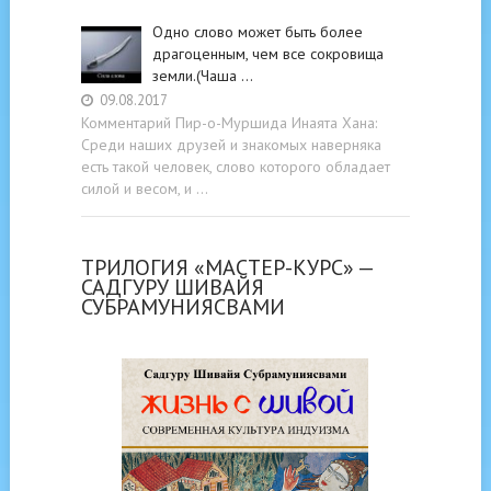
Одно слово может быть более
драгоценным, чем все сокровища
земли.(Чаша …
09.08.2017
Комментарий Пир-о-Муршида Инаята Хана:
Среди наших друзей и знакомых наверняка
есть такой человек, слово которого обладает
силой и весом, и …
ТРИЛОГИЯ «МАСТЕР-КУРС» —
САДГУРУ ШИВАЙЯ
СУБРАМУНИЯСВАМИ