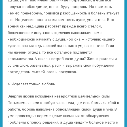
Душа, ум и тело имеют различные потребности, и если все
получат необходимое, то все будут здоровы. Но если хоть
чем-то пренебречь, появится разобщенность и болезнь атакует
все. Исцеление восстанавливает связь души, ума и тела. В то
время как медицина работает прежде всего с телом,
божественное искусство исцеления напоминает нам о
необходимости начинать с души, ибо она — источник нашего
существования, вдыхающий жизнь как в ум, так и в тело. Если
мы начнем отсюда, то все остальное подтянется
автоматически. А каковы потребности души? Жить в радости и
со смыслом, развиваться, расти и выражать свои побуждения
посредством мыслей, слов и поступков.
4. Исцеляет только любовь.
Энергия любви исполнена невероятной целительной силы.
Посылаемая вами в любую часть тела, где есть боль или сбой в
работе, любовь наполнена обновляющей силой души и ума. В
уме происходит перемещение внимания от обнаружения
проблемы к поиску решения, а душа «видит» больное место и