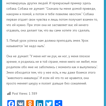
мотивируешь других людей. И прекрасный пример здесь
собака. Собака не думает: “Сначала ты меня домой приведи,
накорми и помой, а потом я тебе повиляю хвостом.” Собака
первая отдает свои чувства и лишь потом получает взамен то,
что ей нужно. При этом она не заставляет вас ей ничего
отдавать, она делает так, что вы сами хотите это сделать.
5. Пятый урок успеха нам должна преподать змея. Урок
называется “не надо ныть”.
Она не думает: “У меня нет ни рук, ни ног, у меня плохое
зрение, я родилась не в той стране, меня никто не любит, мои
родители обо мне не заботились с момента как я вылупилась”.
Змея обходится тем, что у нее есть, и мы даже боимся этого
“животного-инвалида”. И если ей что-то не нравится, она
просто меняет шкуру и ползет дальше без сожалений.
Post Views:
1 389
Facebook
VK
Odnoklassniki
LinkedIn
Twitter
Отправить