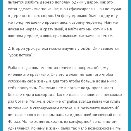
пытается разбить дерево пополам одним ударом, как это
хотят сделать многие из нас, и он сфокусирован – он не стучит
в дерево со всех сторон. Он фокусировано бьет в одну и ту
же точку, медленно продвигаясь к своему червячку. Нам же
нужен не червяк, а сразу змей, и найти его мы хотим не в
плотном дереве, а лишь присыпанным листьями на земле.
2. Второй урок успеха можно выучить у рыбы. Он называется
“урок потока”.
Рыба всегда плывет против течения и вопреки общему
мнению это правильно. Она это делает не для того чтобы
усложнить себе жизнь, а для того чтобы больше воды мимо
себя пропустить. Так мимо нее в потоке воды проплывает
больше еды и кислорода. Так ее жизнь становится в несколько
раз богаче. Мы же, в отличие от рыбы, всегда пытаемся плыть
по течению в стагнирующем потоке, и в результате вместо 40
лет жизненного опыта, мы нажили однолетний жизненный опыт
40 раз. Мы не хотим выходить из комфортной зоны и потом
удивляемся, почему в жизни было так мало возможностей. Мы