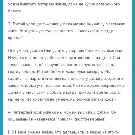
хотим выиграть лотерею жизни, даже не купив лотерейного
билета.
3. Третий урок достижения успеха можно выучить у маленьких
львят. Этот урок успеха называется – “запачкайте морду
кровью”.
Они умеют учиться.Они учатся у старших более опытных львов.
И учатся они не по учебникам и разговорам, а на деле. Они
точно знают – чтобы научиться охотится нужно запачкать
морду кровью. Мы же боимся даже руки замарать. Мы
садимся за парты и смотрим на стоящего у доски разодетого
зайца, который учит нас охотиться. Или еще хуже, закрываемся
дома и учимся сами с собой, а когда приходит время охоты,
мы не то что охотится не умеем, мы боимся запаха крови.
4. Четвертый урок успеха мы можем выучить у собаки. Он
социальный и называется “повиляй хвостом первый”.
В 21 веке уже не важно, что делаешь ты, а важно на что ты