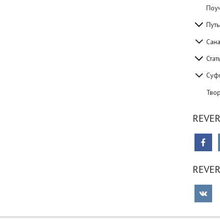
Поуч
Путь
Сан
Стат
Суф
Тво
REVER
REVE