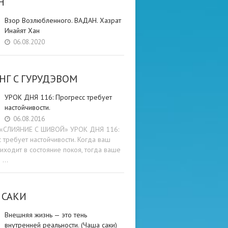
Н
Взор Возлюбленного. ВАДАН. Хазрат
Инайят Хан
06.08.2020
НГ C ГУРУДЭВОМ
УРОК ДНЯ 116: Прогресс требует
настойчивости.
06.08.2016
и «СЛИЯНИЕ С ШИВОЙ» УРОК ДНЯ 116:
 требует настойчивости. Когда ваш
иходит в состояние покоя, тогда ваше
е …
 САКИ
Внешняя жизнь — это тень
внутренней реальности. (Чаша саки)