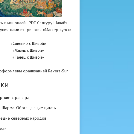
ть книги онлайн PDF Садгуру Шивайя
униясвами из трилогии «Мастер-курс»:
«Слияние с Шивой»
«Жизнь с Шивой»
«Танец с Шивой»
 оформлены оранизацией Revers-Sun
ИКИ
рские страницы
н Шарма. Обогащающие цитаты.
ледие северных народов
ости