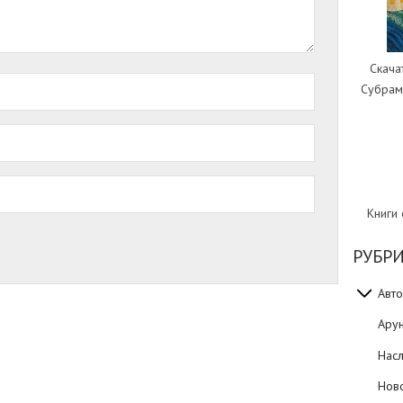
Скача
Субрам
Книги
РУБР
Авто
Ару
Нас
Нов