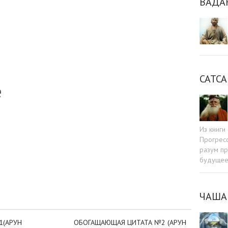
ВАДА
САТСА
е
Из книг
Прогресс
разум пр
sniki
dIn
tter
Отправить
будуще
ЧАША
1(АРУН
ОБОГАЩАЮЩАЯ ЦИТАТА №2 (АРУН