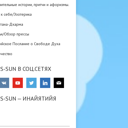
ительные истории, притчи и афоризмы.
 к себе/Эзотерика
атана-Дхарма
ьи/Обзор прессы
ийское Послание о Свободе Духа
рчество
S-SUN В СОЦ.СЕТЯХ
RS-SUN — ИНАЙЯТИЙЯ