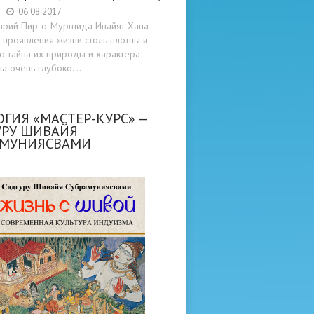
06.08.2017
арий Пир-о-Муршида Инайят Хана
проявления жизни столь плотны и
то тайна их природы и характера
а очень глубоко. …
ГИЯ «МАСТЕР-КУРС» —
УРУ ШИВАЙЯ
АМУНИЯСВАМИ