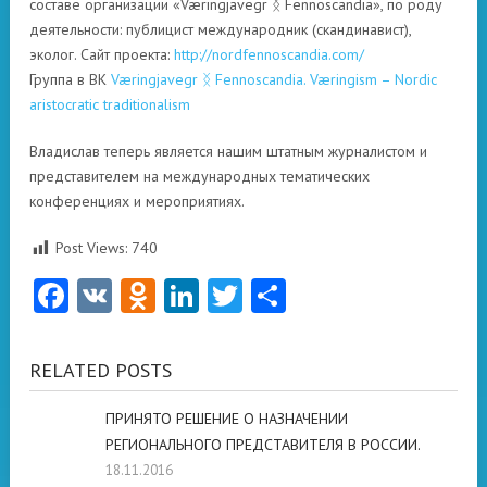
составе организации «Væringjavegr ᛝ Fennoscandia», по роду
деятельности: публицист международник (скандинавист),
эколог. Сайт проекта:
http://nordfennoscandia.com/
Группа в ВК
Væringjavegr ᛝ Fennoscandia. Væringism – Nordic ​​
aristocratic traditionalism
Владислав теперь является нашим штатным журналистом и
представителем на международных тематических
конференциях и мероприятиях.
Post Views:
740
Facebook
VK
Odnoklassniki
LinkedIn
Twitter
Отправить
RELATED POSTS
ПРИНЯТО РЕШЕНИЕ О НАЗНАЧЕНИИ
РЕГИОНАЛЬНОГО ПРЕДСТАВИТЕЛЯ В РОССИИ.
18.11.2016