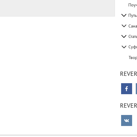
Поуч
Путь
Сан
Стат
Суф
Тво
REVER
REVE