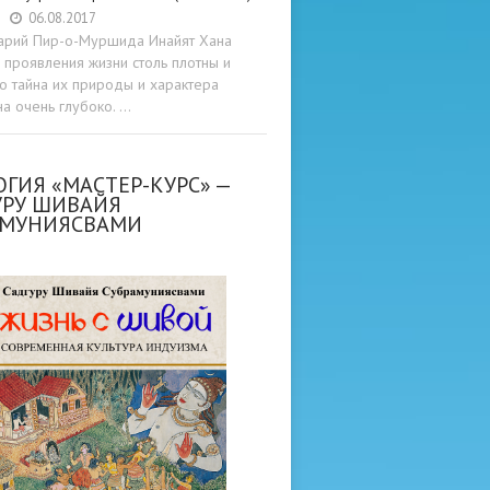
06.08.2017
арий Пир-о-Муршида Инайят Хана
проявления жизни столь плотны и
то тайна их природы и характера
а очень глубоко. …
ГИЯ «МАСТЕР-КУРС» —
УРУ ШИВАЙЯ
АМУНИЯСВАМИ