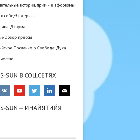
ительные истории, притчи и афоризмы.
 к себе/Эзотерика
атана-Дхарма
ьи/Обзор прессы
ийское Послание о Свободе Духа
рчество
S-SUN В СОЦ.СЕТЯХ
RS-SUN — ИНАЙЯТИЙЯ