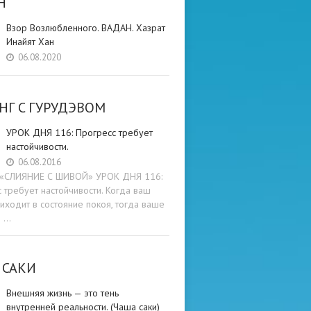
Н
Взор Возлюбленного. ВАДАН. Хазрат
Инайят Хан
06.08.2020
НГ C ГУРУДЭВОМ
УРОК ДНЯ 116: Прогресс требует
настойчивости.
06.08.2016
и «СЛИЯНИЕ С ШИВОЙ» УРОК ДНЯ 116:
 требует настойчивости. Когда ваш
иходит в состояние покоя, тогда ваше
е …
 САКИ
Внешняя жизнь — это тень
внутренней реальности. (Чаша саки)