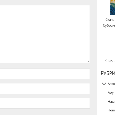
Скача
Субрам
Книги
РУБР
Авто
Ару
Нас
Нов