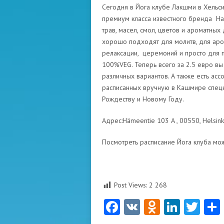
Сегодня в Йога клубе Лакшми в Хельси
премиум класса известного бренда Ha
трав, масел, смол, цветов и ароматны
хорошо подходят для молитв, для аром
релаксации, церемоний и просто для п
100%VEG. Теперь всего за 2.5 евро в
различных вариантов. А также есть ас
расписанных вручную в Кашмире специ
Рождеству и Новому Году.
Адрес:Hämeentie 103 A , 00550, Helsinki
Посмотреть расписание Йога клуба мо
Post Views:
2 268
Facebook
VK
Odnoklas
Linke
Twi