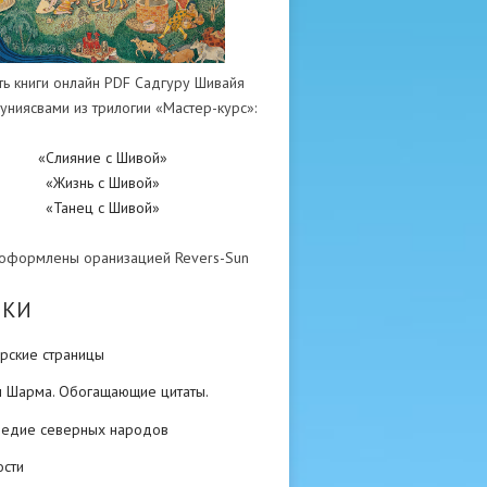
ть книги онлайн PDF Садгуру Шивайя
униясвами из трилогии «Мастер-курс»:
«Слияние с Шивой»
«Жизнь с Шивой»
«Танец с Шивой»
 оформлены оранизацией Revers-Sun
ИКИ
рские страницы
н Шарма. Обогащающие цитаты.
ледие северных народов
ости