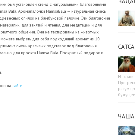
ВАДА
нки был установлен стенд с натуральными благовониями
msa Bala. Аромапалочки HamsaBala — натуральная смесь
х древесных опилок на бамбуковой палочке. Эти благовония
атерапии, для занятий и чтения, для медитации и для
риятного общения. Они не тестированы на животных,
ы можете выбрать для себя подходящий аромат из 10
САТСА
сортимент очень красивых подставок под благовония
ально для проекта Hamsa Bala. Прекрасный подарок к
.
Из книг
Прогресс
жно на
сайте
разум пр
будуще
ЧАША
sniki
dIn
tter
Отправить