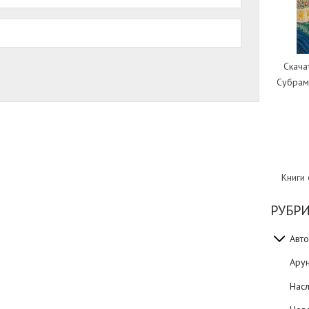
Скача
Субрам
Книги
РУБР
Авто
Ару
Нас