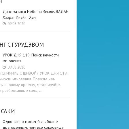
Н
Да отразится Небо на Земле. ВАДАН.
Хазрат Инайят Хан
09.08.2020
НГ C ГУРУДЭВОМ
УРОК ДНЯ 119: Поиск вечности
мгновения.
09.08.2016
и «СЛИЯНИЕ С ШИВОЙ» УРОК ДНЯ 119:
чности мгновения. Прежде чем
ть к новому проекту, медитируйте.
е разбросанные силы, …
 САКИ
Одно слово может быть более
драгоценным, чем все сокровища