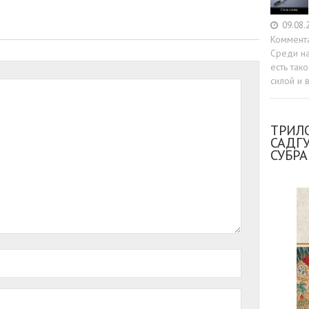
09.08.
Коммент
Среди н
есть так
силой и 
ТРИЛО
САДГ
СУБР