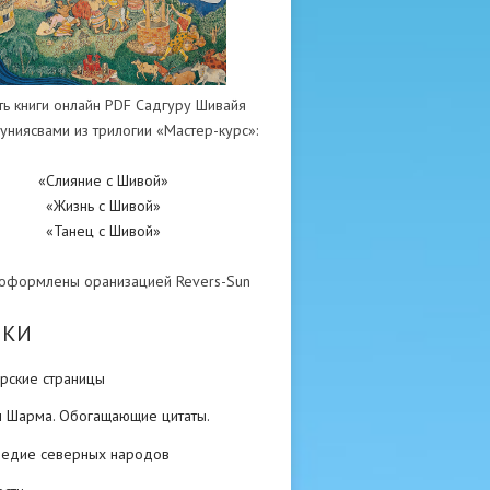
ть книги онлайн PDF Садгуру Шивайя
униясвами из трилогии «Мастер-курс»:
«Слияние с Шивой»
«Жизнь с Шивой»
«Танец с Шивой»
 оформлены оранизацией Revers-Sun
ИКИ
рские страницы
н Шарма. Обогащающие цитаты.
ледие северных народов