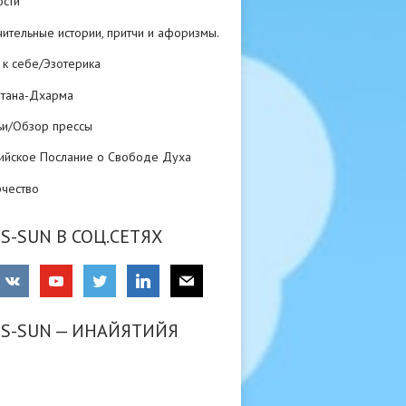
ости
ительные истории, притчи и афоризмы.
 к себе/Эзотерика
атана-Дхарма
ьи/Обзор прессы
ийское Послание о Свободе Духа
рчество
S-SUN В СОЦ.СЕТЯХ
RS-SUN — ИНАЙЯТИЙЯ