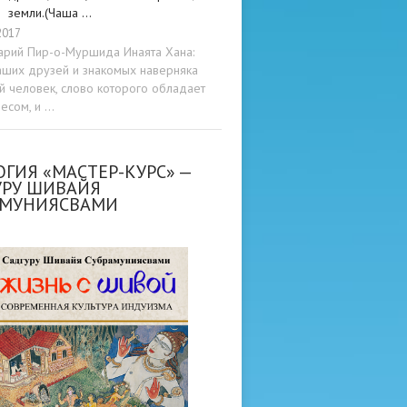
земли.(Чаша …
2017
арий Пир-о-Муршида Инаята Хана:
аших друзей и знакомых наверняка
ой человек, слово которого обладает
весом, и …
ГИЯ «МАСТЕР-КУРС» —
УРУ ШИВАЙЯ
АМУНИЯСВАМИ