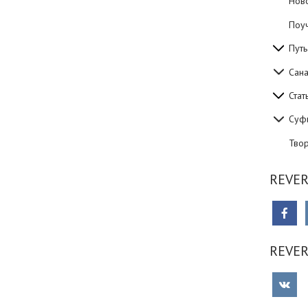
Нов
Поуч
Путь
Сан
Стат
Суф
Тво
REVER
REVE