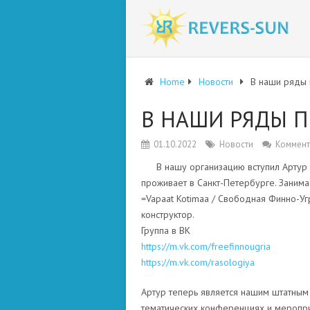
Home
Новости
В наши ряды 
В НАШИ РЯДЫ П
01.10.2022
Новости
Коммент
В нашу организацию вступил Артур
проживает в Санкт-Петербурге. Занима
=Vapaat Kotimaa / Свободная Финно-Уг
конструктор.
Группа в ВК
https://m.vk.com/freefinnougria
https://m.vk.com/rasologiya
Артур теперь является нашим штатны
тематических конференциях и меропри