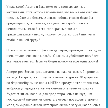
У нас, детей Адама и Евы, тоже есть свои священные
наставления, хотя история показывает, что мы менее склонны
чтить их. Сколько бессмысленных побоищ можно было бы
предотвратить, сколько адских дымовых труб оставить
неподнятыми, если бы мы, своенравные, только
прислушивались к тихому тихому голосу, который шепчет в
глубине нашей груди?
Новости из Украины и Эфиопии душераздирающие. Голос духа
шепчет увещевания и мольбы. С каждым убийством погибает
все человечество. Пусть не будет потеряна еще одна жизнь!
А перегрев Земли продолжается на наших глазах. В прошлом
месяце Антарктида сообщила о температуре на 70 градусов
по Фаренгейту выше нормы. МГЭИК предупреждает, что если
выбросы углерода не начнут снижаться в течение трех лет,
будет слишком поздно для предотвращения наихудших
последствий изменения климата, включая повышение уровня
моря, вымирание лесов, катастрофические засухи, наводнения