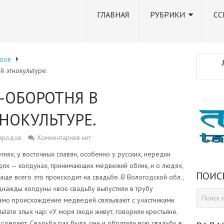
ГЛАВНАЯ
РУБРИКИ
СС
дов
 этнокультуре.
-ОБОРОТНЯ В
НОКУЛЬТУРЕ.
народов
Комментариев нет
ях, у восточных славян, особенно у русских, нередки
ях — колдунах, принимающих медвежий облик, и о людях,
ПОИС
е всего это происходит на свадьбе. В Вологодской обл.,
 однажды колдуны «всю свадьбу выпустили в трубу
амо происхождение медведей связывают с участниками
тате злых чар: «У моря люди живут, говорили крестьяне.
и сделают. Свадьба раз была, они и обратили всю свадьбу в