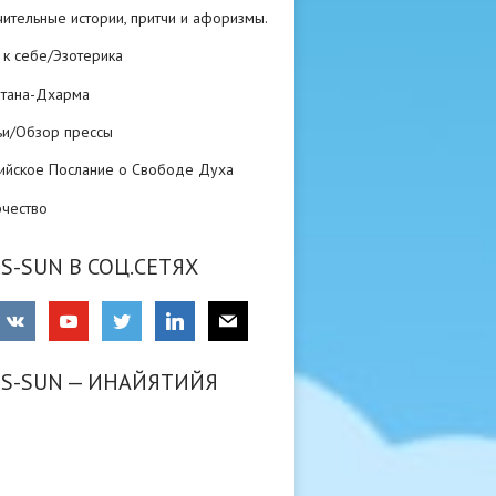
ительные истории, притчи и афоризмы.
 к себе/Эзотерика
атана-Дхарма
ьи/Обзор прессы
ийское Послание о Свободе Духа
рчество
S-SUN В СОЦ.СЕТЯХ
RS-SUN — ИНАЙЯТИЙЯ