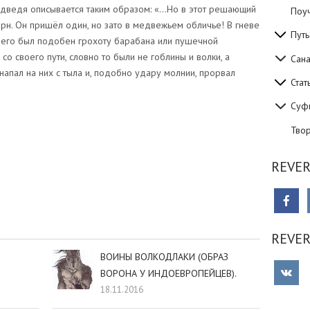
едведя описывается таким образом: «…Но в этот решающий
Поуч
орн. Он пришёл один, но зато в медвежьем обличье! В гневе
Путь
 его был подобен грохоту барабана или пушечной
со своего пути, словно то были не гоблины и волки, а
Сан
напал на них с тыла и, подобно удару молнии, прорвал
Стат
Суф
Тво
REVER
sniki
dIn
tter
Отправить
REVE
ВОИНЫ ВОЛКОДЛАКИ (ОБРАЗ
ВОРОНА У ИНДОЕВРОПЕЙЦЕВ).
18.11.2016