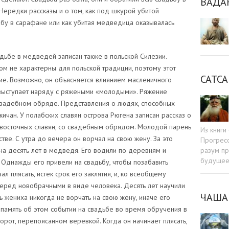
ВАДА
ередки рассказы и о том, как под шкурой убитой
у в сарафане или как убитая медведица оказывалась
ьбе в медведей записан также в польской Силезии.
м не характерны для польской традиции, поэтому этот
САТСА
е. Возможно, он объясняется влиянием масленичного
выступает наряду с ряжеными «молодыми». Ряжение
свадебном обряде. Представления о людях, способных
ичан. У полабских славян острова Рюгена записан рассказ о
у восточных славян, со свадебным обрядом. Молодой парень
Из книг
стве. С утра до вечера он ворчал на свою жену. За это
Прогресс
разум пр
 на десять лет в медведя. Его водили по деревням и
будуще
. Однажды его привели на свадьбу, чтобы позабавить
л плясать, истек срок его заклятия, и, ко всеобщему
еред новобрачными в виде человека. Десять лет научили
ЧАША
ь жениха никогда не ворчать на свою жену, иначе его
В память об этом событии на свадьбе во время обручения в
рот, перепоясанном веревкой. Когда он начинает плясать,