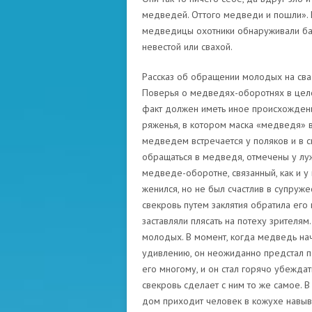
медведей. Оттого медведи и пошли». Н
медведицы охотники обнаруживали баб
невестой или свахой.
Рассказ об обращении молодых на свад
Поверья о медведях-оборотнях в цело
факт должен иметь иное происхождени
ряженья, в котором маска «медведя» 
медведем встречается у поляков и в 
обращаться в медведя, отмечены у луж
медведе-оборотне, связанный, как и 
женился, но не был счастлив в супруже
свекровь путем заклятия обратила его
заставляли плясать на потеху зрителям
молодых. В момент, когда медведь нача
удивлению, он неожиданно предстал п
его многому, и он стал горячо убеждат
свекровь сделает с ним то же самое. 
дом приходит человек в кожухе навыво