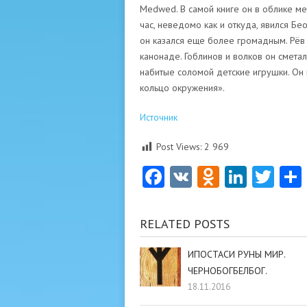
Medwed. В самой книге он в облике м
час, неведомо как и откуда, явился Бе
он казался еще более громадным. Рёв
канонаде. Гоблинов и волков он сметал 
набитые соломой детские игрушки. Он 
кольцо окружения».
Источник
Post Views:
2 969
Facebook
VK
Odnoklas
Linke
Twi
RELATED POSTS
ИПОСТАСИ РУНЫ МИР.
ЧЕРНОБОГБЕЛБОГ.
18.11.2016