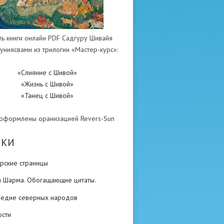
ть книги онлайн PDF Садгуру Шивайя
униясвами из трилогии «Мастер-курс»:
«Слияние с Шивой»
«Жизнь с Шивой»
«Танец с Шивой»
 оформлены оранизацией Revers-Sun
ИКИ
рские страницы
н Шарма. Обогащающие цитаты.
ледие северных народов
ости