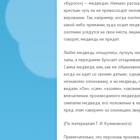
«бурого») — медведя». Немало расска
крестьян чуть ли не превосходит чело
веровании. Так, например, когда охотн
какой-либо приманки, куда ходит медве
охотники усядутся на свои места, лишн
говорят, медведь не придет.
Любит медведь «пошутить», пугнуть че
лапы, а передними бросает отхаркивае
Самка медведя, или, как ее обыкновенн
когда он идет со своими детьми; однак
незнакомо олончанину, и ни медведь, 
видали. «Он», «сам», «хозяин», «овсян
впечатления, производимого медведем
симпатии медведя, его положение в ле
пред этим «зверем» из олонецких зве
(По материалам Г. И. Куликовского)
Примечательно, что персонаж произвед