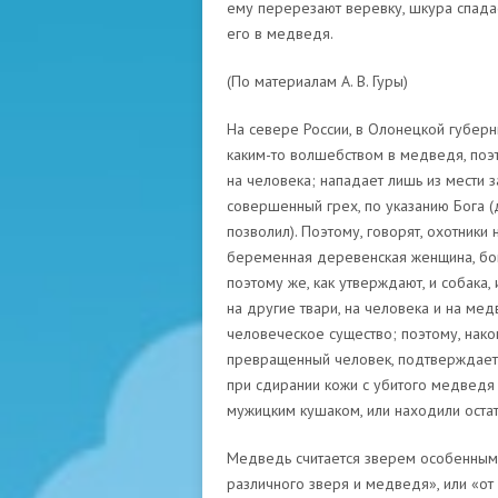
ему перерезают веревку, шкура спадает
его в медведя.
(По материалам А. В. Гуры)
На севере России, в Олонецкой губерн
каким-то волшебством в медведя, поэт
на человека; нападает лишь из мести 
совершенный грех, по указанию Бога (д
позволил). Поэтому, говорят, охотник
беременная деревенская женщина, бои
поэтому же, как утверждают, и собака, 
на другие твари, на человека и на ме
человеческое существо; поэтому, након
превращенный человек, подтверждается
при сдирании кожи с убитого медведя
мужицким кушаком, или находили остатк
Медведь считается зверем особенным, 
различного зверя и медведя», или «от