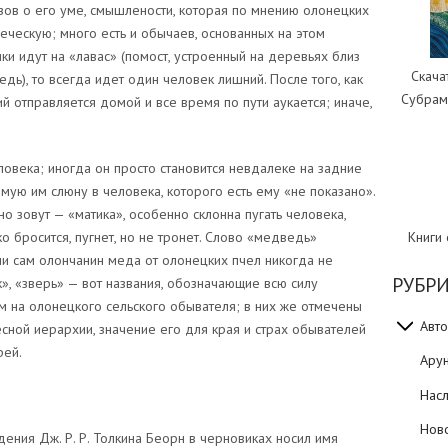
зов о его уме, смышлености, которая по мнению олонецких
веческую; много есть и обычаев, основанных на этом
ики идут на «лавас» (помост, устроенный на деревьях близ
Скача
дь), то всегда идет один человек лишний. После того, как
Субрам
ий отправляется домой и все время по пути аукается; иначе,
ловека; иногда он просто становится невдалеке на задние
мую им слюну в человека, которого есть ему «не показано».
о зовут — «матика», особенно склонна пугать человека,
Книги
о бросится, пугнет, но не тронет. Слово «медведь»
ни сам олончанин меда от олонецких пчел никогда не
РУБР
ик», «зверь» — вот названия, обозначающие всю силу
 на олонецкого сельского обывателя; в них же отмечены
Авто
сной иерархии, значение его для края и страх обывателей
рей.
Ару
Нас
Нов
ения Дж. Р. Р. Толкина Беорн в черновиках носил имя