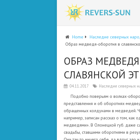
Home
Наследие северных наро
Образ медведя-оборотня в славянской
ОБРАЗ МЕДВЕДЯ
СЛАВЯНСКОЙ ЭТ
04.11.2017
Наследие северных 
Подобно поверьям о волках-оборотн
представления и об оборотнях-медвед
обращенных колдунами в медведей. Чащ
например, записан рассказ о том, как
медведями». В Олонецкой губ. даже с
свадьбы, ставшими оборотнями в резуль
Они так-то ничего себе, да вдруг зло 