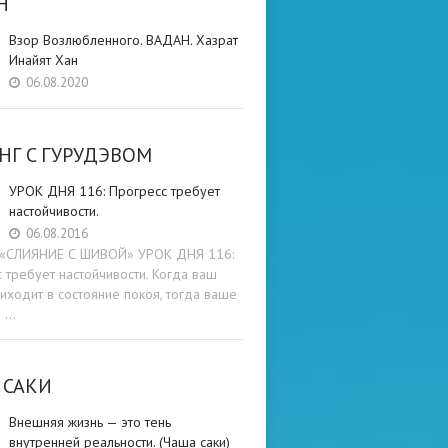
Н
Взор Возлюбленного. ВАДАН. Хазрат
Инайят Хан
06.08.2020
НГ C ГУРУДЭВОМ
УРОК ДНЯ 116: Прогресс требует
настойчивости.
06.08.2016
и «СЛИЯНИЕ С ШИВОЙ» УРОК ДНЯ 116:
 требует настойчивости. Когда ваш
иходит в состояние покоя, тогда ваше
е …
 САКИ
Внешняя жизнь — это тень
внутренней реальности. (Чаша саки)