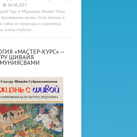
06.08.2017
арий Пир-о-Муршида Инайят Хана
проявления жизни столь плотны и
то тайна их природы и характера
а очень глубоко. …
ГИЯ «МАСТЕР-КУРС» —
УРУ ШИВАЙЯ
АМУНИЯСВАМИ