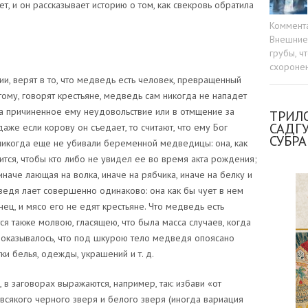
, и он рассказывает историю о том, как свекровь обратила
Коммент
Внешние 
грубы, ч
схоронен
ии, верят в то, что медведь есть человек, превращенный
ому, говорят крестьяне, медведь сам никогда не нападет
за причиненное ему неудовольствие или в отмщение за
ТРИЛО
САДГ
аже если корову он съедает, то считают, что ему Бог
СУБР
и никогда еще не убивали беременной медведицы: она, как
тся, чтобы кто либо не увидел ее во время акта рождения;
иначе лающая на волка, иначе на рябчика, иначе на белку и
дведя лает совершенно одинаково: она как бы чует в нем
ец, и мясо его не едят крестьяне. Что медведь есть
 также молвою, гласящею, что была масса случаев, когда
 оказывалось, что под шкурою тело медведя опоясано
и белья, одежды, украшений и т. д.
в заговорах выражаются, например, так: избави «от
 всякого черного зверя и белого зверя (иногда вариация