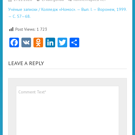
Учёные записки / Колледж «Номос». — Вып. I. — Воронеж, 1999.
— С. 57—68.
Post Views:
1 723
Facebook
VK
Odnoklassniki
LinkedIn
Twitter
Отправить
LEAVE A REPLY