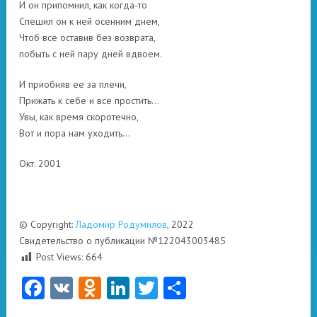
И он припомнил, как когда-то
Спешил он к ней осенним днем,
Чтоб все оставив без возврата,
побыть с ней пару дней вдвоем.
И приобняв ее за плечи,
Прижать к себе и все простить…
Увы, как время скоротечно,
Вот и пора нам уходить…
Окт. 2001
© Copyright:
Ладомир Родумилов
, 2022
Свидетельство о публикации №122043003485
Post Views:
664
Facebook
VK
Odnoklassniki
LinkedIn
Twitter
Отправить