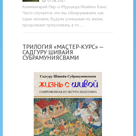
07.08.2017
Комментарий Пир-о-Муршида Инайята Хана:
Часто случается, что мы обнаруживаем, как
один человек, будучи успешным по жизни,
продолжает преуспевать, в то …
ТРИЛОГИЯ «МАСТЕР-КУРС» —
САДГУРУ ШИВАЙЯ
СУБРАМУНИЯСВАМИ