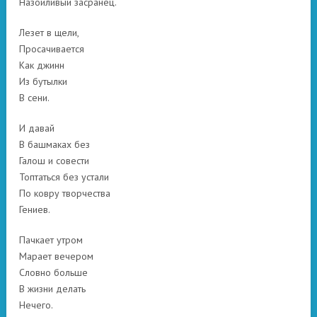
Назойливый засранец.
Лезет в щели,
Просачивается
Как джинн
Из бутылки
В сени.
И давай
В башмаках без
Галош и совести
Топтаться без устали
По ковру творчества
Гениев.
Пачкает утром
Марает вечером
Словно больше
В жизни делать
Нечего.