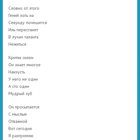
Словно от этого
Гений хоть на
Секунду почешется
Иль перестанет
В лучах таланта
Нежиться
Критик силен
Он знает многое
Наизусть
У него не один
А сто один
Мудрый зуб
Он просыпается
С мыслью
Отважной
Вот сегодня
Я разгромлю