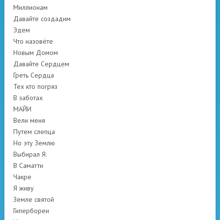
Миллионам
Давайте создадим
Эдем
Что назовёте
Новым Домом
Давайте Сердцем
Греть Сердца
Тех кто погряз
В заботах
МАЙИ
Вели меня
Путем слепца
Но эту Землю
Выбирал Я.
В Саматти
Чакре
Я живу
Земле святой
Гипербореи