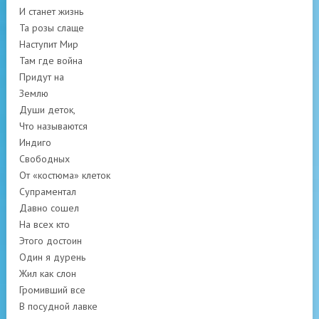
И станет жизнь
Та розы слаще
Наступит Мир
Там где война
Придут на
Землю
Души деток,
Что называются
Индиго
Свободных
От «костюма» клеток
Супраментал
Давно сошел
На всех кто
Этого достоин
Один я дурень
Жил как слон
Громивший все
В посудной лавке