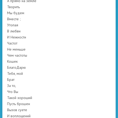
А прямо на земле
Творить
Мы будем
Вместе ;
Утопая
В любви
И Нежности
Частот
Не меньше
Чем частоты
Кошек
БлагоДарю
Тебя, мой
Брат
За то,
Что Вы
Такой хороший
Пусть брошен
Вызов суете
И воплощений