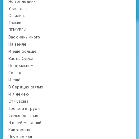
Но тот ледник
Унёс тела
Остались
Только
ЛЕМУРЕИ
Вас очень много
На земле
И ещё больше
Вас на Сурье
Центральном
Солнце
И ещё
В Сердцах святых
И я немею
От чувства
Трепета в груди
Семья большая
Я в ней младший
Как хорошо
Что я не пал