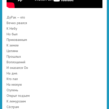
ДуРак — кто
Вечно рвался
К Небу
Но был
Прикованным
К земле
Цепями
Прошлых
Воплощений
И оказался Он
На дне.
Кто пал
На низкую
Ступень
Открыт подъем
К лемурским
Сёстрам