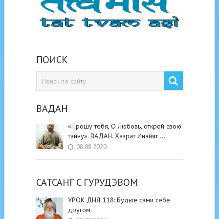
ПОИСК
ВАДАН
«Прошу тебя, О Любовь, открой свою
тайну». ВАДАН. Хазрат Инайят …
08.08.2020
САТСАНГ C ГУРУДЭВОМ
УРОК ДНЯ 118: Будьте cами cебе
другом.