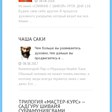
08.08.2016
Из книги «СЛИЯНИЕ С ШИВОЙ» УРОК ДНЯ 118:
Будьте cами cебе другом. В процессе
духовного раскрытия, который ведет вас все
ближе …
ЧАША САКИ
Чем больше вы развиваетесь
духовно, тем дальше вы
продвигаетесь в …
08.08.2017
Комментарий Пир-о-Муршида Инайят Хана
Обычный человек не может понять мистика; и
поэтому люди всегда теряются, имея с ним
дело. Его …
ТРИЛОГИЯ «МАСТЕР-КУРС» —
САДГУРУ ШИВАЙЯ
СУБРАМУНИЯСВАМИ