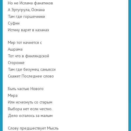
Но не Ислама фанатиков
А Эртугрула, Османа
Там где горшечники
Суфии
Истину варят в казанах
Мир тот начнется с
Ашрама
Тот что в финляндской
Сторонке
Там где безумец саньясси
Скажет Последнее слово
Быть частью Нового
Мира
Или исчезнуть со старым
Выбора нет если честно.
Дело осталось за малым
Слову предшествует Мысль