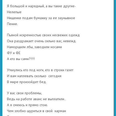
Я большой и нарядный, а вы такие другие-
Нелепые
Нищенке подам бумажку за ее заунывное
Пение.
Пьяной искренностью своих несвежих одежд
Она раздражает очень сильно вас, невежд.
Наморщили лбы, заводили носами
ФУ и ФЕ
А кто вы сами?!!!!
Уткнулись кто под ноги, кто в строки газет
И вам наплевать сколько сегодня
В мире произойдет бед.
У вас свои проблемы,
Ведь на работе аванс не выплатили..
А я смеюсь и прямо стою.
Чем злобно щуриться в свой карман