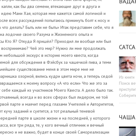
ВАДА
САТСА
Из книг
Поиск ве
приступи
Соберит
ЧАША