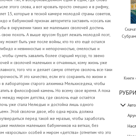
Скача
Субрам
Книги
РУБР
Авто
Ару
Нас