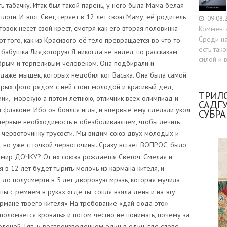
09.08.
Коммент
Среди н
есть так
силой и 
ТРИЛО
САДГ
СУБР