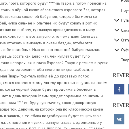
Нов
Поуч
Путь
Сан
Стат
Суф
Тво
REVER
REVE