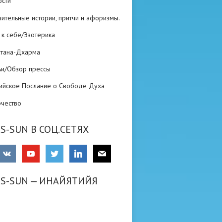
ости
ительные истории, притчи и афоризмы.
 к себе/Эзотерика
атана-Дхарма
ьи/Обзор прессы
ийское Послание о Свободе Духа
рчество
S-SUN В СОЦ.СЕТЯХ
RS-SUN — ИНАЙЯТИЙЯ