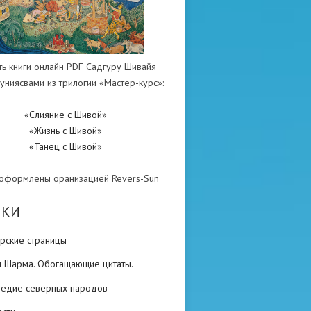
ть книги онлайн PDF Садгуру Шивайя
униясвами из трилогии «Мастер-курс»:
«Слияние с Шивой»
«Жизнь с Шивой»
«Танец с Шивой»
 оформлены оранизацией Revers-Sun
ИКИ
рские страницы
н Шарма. Обогащающие цитаты.
ледие северных народов