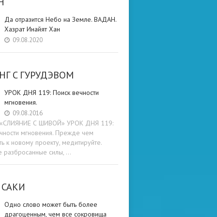
Н
Да отразится Небо на Земле. ВАДАН.
Хазрат Инайят Хан
09.08.2020
НГ C ГУРУДЭВОМ
УРОК ДНЯ 119: Поиск вечности
мгновения.
09.08.2016
и «СЛИЯНИЕ С ШИВОЙ» УРОК ДНЯ 119:
чности мгновения. Прежде чем
ть к новому проекту, медитируйте.
е разбросанные силы, …
 САКИ
Одно слово может быть более
драгоценным, чем все сокровища