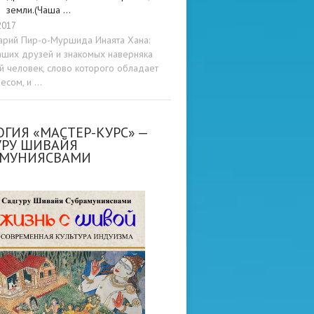
земли.(Чаша …
2017
арий Пир-о-Муршида Инаята Хана:
аших друзей и знакомых наверняка
ой человек, слово которого обладает
весом, и …
ГИЯ «МАСТЕР-КУРС» —
УРУ ШИВАЙЯ
АМУНИЯСВАМИ